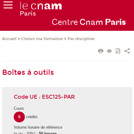
Centre
Cnam
Par
is
Choisir ma formation
Par discipline
Accueil
Boîtes à outils
Code UE : ESC125-PAR
Cours
6
crédits
Volume horaire de référence
(+ ou - 10%) :
50 heures