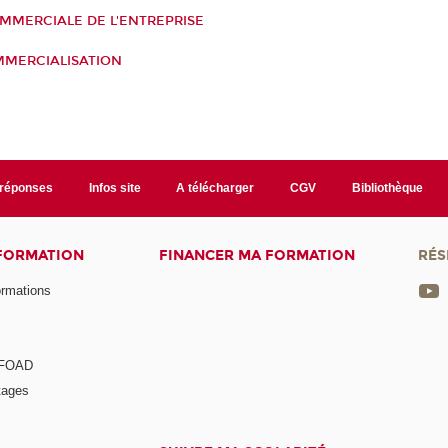
MMERCIALE DE L'ENTREPRISE
MMERCIALISATION
/réponses
Infos site
A télécharger
CGV
Bibliothèque
 FORMATION
FINANCER MA FORMATION
RÉS
ormations
a FOAD
tages