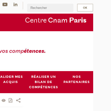
Centre
Cnam
Par
is
 vos comp
étences.
VALIDER MES
RÉALISER UN
NOS
ACQUIS
BILAN DE
PARTENAIRES
COMPÉTENCES