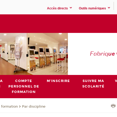
Accès directs
Outils numériques
Fabriq
ue
MA
COMPTE
M'INSCRIRE
SUIVRE MA
N
PERSONNEL DE
SCOLARITÉ
FORMATION
 formation
Par discipline