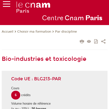
Centre
Cnam
Par
is
Choisir ma formation
Par discipline
Accueil
Bio-industries et toxicologie
Code UE : BLG213-PAR
Cours
6
crédits
Volume horaire de référence
(+ ou - 10%) :
50 heures