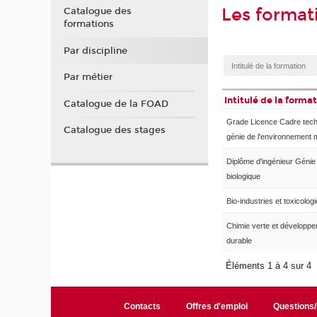
Les format
Catalogue des
formations
Par discipline
Par métier
Intitulé de la forma
Catalogue de la FOAD
Grade Licence Cadre tec
Catalogue des stages
génie de l'environnement 
Diplôme d'ingénieur Génie
biologique
Bio-industries et toxicologi
Chimie verte et développ
durable
Éléments 1 à 4 sur 4
Contacts
Offres d'emploi
Questions