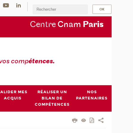
Centre
Cnam
Par
is
 vos comp
étences.
VALIDER MES
RÉALISER UN
NOS
ACQUIS
BILAN DE
PARTENAIRES
COMPÉTENCES