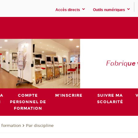
Accès directs
Outils numériques
Fabriq
ue
MA
COMPTE
M'INSCRIRE
SUIVRE MA
N
PERSONNEL DE
SCOLARITÉ
FORMATION
 formation
Par discipline