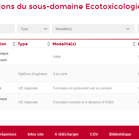
ions du sous-domaine Ecotoxicologi
tion
Type
Modalité(s)
hnique
Initial
marin
Diplôme d'ingénieur
À la carte
e
UE régionale
Formation en présentiel soir ou samedi
ement
UE régionale
Formation ouverte et à distance (FOAD)
/réponses
Infos site
A télécharger
CGV
Bibliothèque