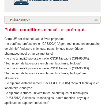
o
l
e
d
PRÉSENTATION
e
Public, conditions d’accès et prérequis
l
a
Cette UE est destinée aux élèves préparant:
S
• le certificat professionnel
(CP6200A) "Agent technique en laboratoire
a
de chimie" (industrie chimique, parachimique (cosmétique,
n
pharmaceutique) et agroalimentaire)
t
• le titre à finalité professionnelle RNCP
Niveau 5
(CPN9600A)
é
"Technicien de laboratoire en chimie, biochimie, biologie"
• le titre à finalité professionnelle RNCP
Niveau 5
(CPN9600B)
"Technicien de laboratoire en chimie, biochimie, biologie" en
alternance
• le diplôme d'établissement
Bac+1 (DET1900A) “Adjoint technique en
laboratoire d'analyse”
•le diplôme d'études universitaires scientifiques et techniques
(DUS1201A) Sciences, technologies, santé mention “physique
appliquée et capteurs industriels”