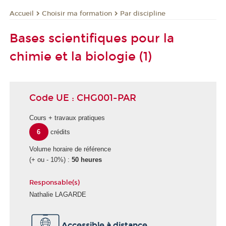
Choisir ma formation
Par discipline
Accueil
Bases scientifiques pour la
chimie et la biologie (1)
Code UE : CHG001-PAR
Cours + travaux pratiques
6
crédits
Volume horaire de référence
(+ ou - 10%) :
50 heures
Responsable(s)
Nathalie LAGARDE
É
Accessible à distance
c