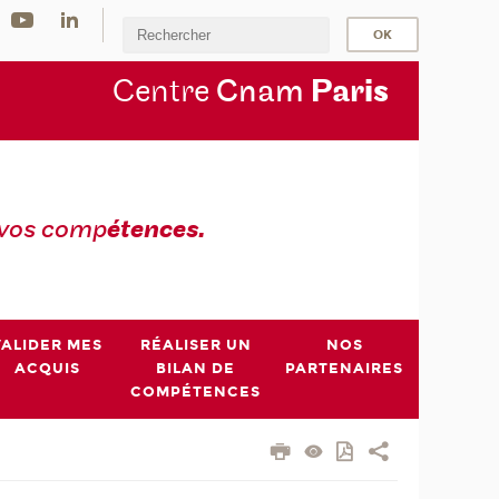
Centre
Cnam
Par
is
 vos comp
étences.
VALIDER MES
RÉALISER UN
NOS
ACQUIS
BILAN DE
PARTENAIRES
COMPÉTENCES