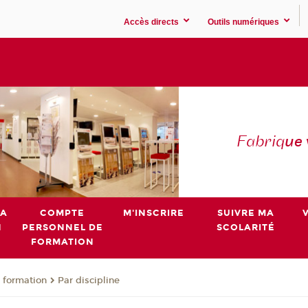
Accès directs
Outils numériques
Fabriq
ue
MA
COMPTE
M'INSCRIRE
SUIVRE MA
N
PERSONNEL DE
SCOLARITÉ
FORMATION
 formation
Par discipline