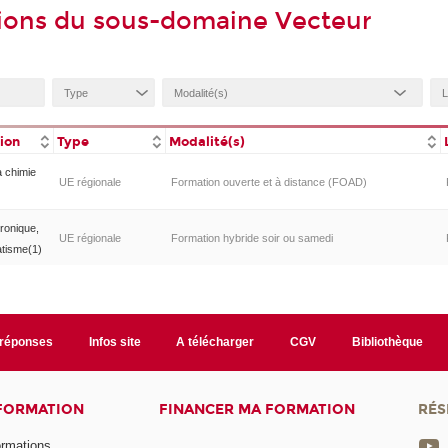
ions du sous-domaine Vecteur
tion
Type
Modalité(s)
a chimie
UE régionale
Formation ouverte et à distance (FOAD)
tronique,
UE régionale
Formation hybride soir ou samedi
atisme(1)
/réponses
Infos site
A télécharger
CGV
Bibliothèque
 FORMATION
FINANCER MA FORMATION
RÉS
ormations