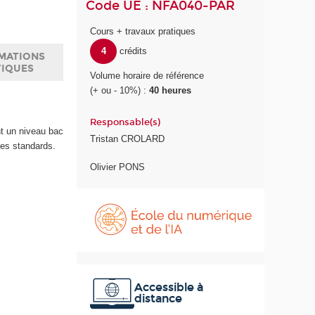
Code UE : NFA040-PAR
Cours + travaux pratiques
4
crédits
MATIONS
TIQUES
Volume horaire de référence
(+ ou - 10%) :
40 heures
Responsable(s)
nt un niveau bac
Tristan CROLARD
ues standards.
Olivier PONS
É
c
o
l
e
d
u
Accessible à
distance
n
u