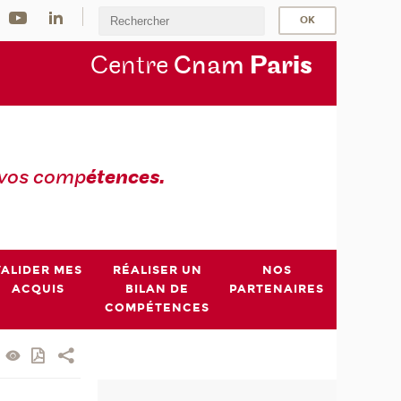
Centre
Cnam
Par
is
 vos comp
étences.
VALIDER MES
RÉALISER UN
NOS
ACQUIS
BILAN DE
PARTENAIRES
COMPÉTENCES