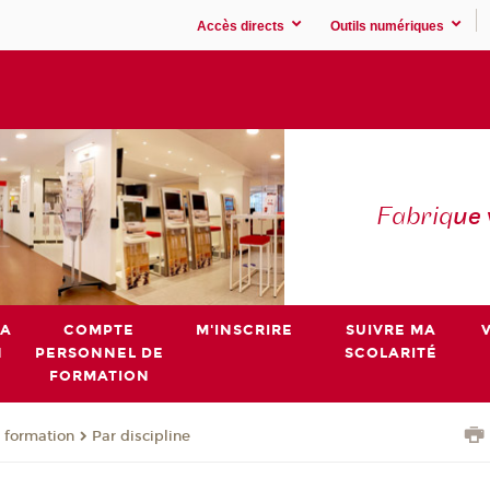
Accès directs
Outils numériques
Fabriq
ue
MA
COMPTE
M'INSCRIRE
SUIVRE MA
N
PERSONNEL DE
SCOLARITÉ
FORMATION
 formation
Par discipline