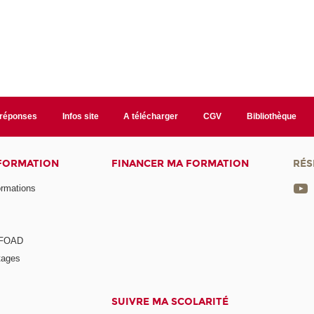
/réponses
Infos site
A télécharger
CGV
Bibliothèque
 FORMATION
FINANCER MA FORMATION
RÉS
ormations
a FOAD
tages
SUIVRE MA SCOLARITÉ