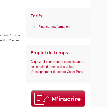
m
é
r
Tarifs
i
q
Financer ma formation
u
e
tion d'un site.
e
le HTTP et les
t
d
Emploi du temps
e
l
Cliquez ici pour prendre connaissance
'
de l'emploi du temps des unités
I
d'enseignement du centre Cnam Paris.
A