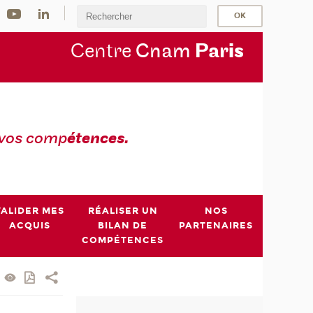
Centre
Cnam
Par
is
 vos comp
étences.
VALIDER MES
RÉALISER UN
NOS
ACQUIS
BILAN DE
PARTENAIRES
COMPÉTENCES