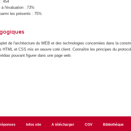
 : 454
à l'évaluation : 73%
parmi les présents : 75%
agogiques
plet de l'architecture du WEB et des technologies concernées dans la construc
 HTML et CSS mis en oeuvre coté client. Connaître les principes du protoco
imédias pouvant figurer dans une page web.
/réponses
Infos site
A télécharger
CGV
Bibliothèque