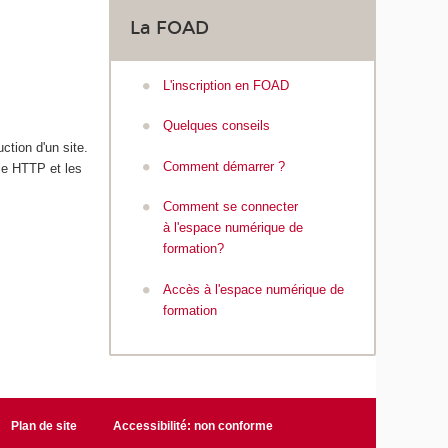
m
La FOAD
é
r
i
L'inscription en FOAD
q
u
Quelques conseils
e
tion d'un site.
e
Comment démarrer ?
le HTTP et les
t
d
Comment se connecter
e
à l'espace numérique de
l
formation?
'
I
Accès à l'espace numérique de
A
formation
Plan de site
Accessibilité: non conforme