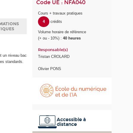
Code UE : NFA040
Cours + travaux pratiques
4
crédits
MATIONS
TIQUES
Volume horaire de référence
(+ ou - 10%) :
40 heures
Responsable(s)
nt un niveau bac
Tristan CROLARD
ues standards.
Olivier PONS
É
c
o
l
e
d
u
Accessible à
distance
n
u