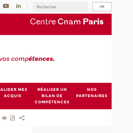
Centre
Cnam
Par
is
 vos comp
étences.
VALIDER MES
RÉALISER UN
NOS
ACQUIS
BILAN DE
PARTENAIRES
COMPÉTENCES