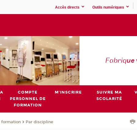
Accès directs
Outils numériques
Fabriq
ue
MA
COMPTE
M'INSCRIRE
SUIVRE MA
N
PERSONNEL DE
SCOLARITÉ
FORMATION
 formation
Par discipline