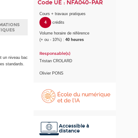
Code UE : NFA040-PAR
Cours + travaux pratiques
4
crédits
MATIONS
TIQUES
Volume horaire de référence
(+ ou - 10%) :
40 heures
Responsable(s)
nt un niveau bac
Tristan CROLARD
ues standards.
Olivier PONS
É
c
o
l
e
d
u
Accessible à
distance
n
u