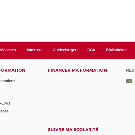
/réponses
Infos site
A télécharger
CGV
Bibliothèque
 FORMATION
FINANCER MA FORMATION
RÉS
ormations
a FOAD
tages
SUIVRE MA SCOLARITÉ