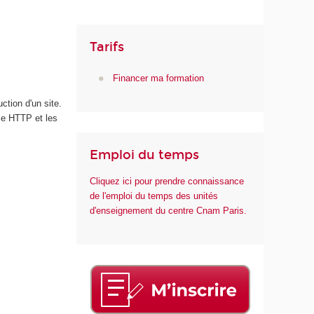
m
é
r
Tarifs
i
q
Financer ma formation
u
e
tion d'un site.
e
le HTTP et les
t
d
Emploi du temps
e
l
Cliquez ici pour prendre connaissance
'
de l'emploi du temps des unités
I
d'enseignement du centre Cnam Paris.
A