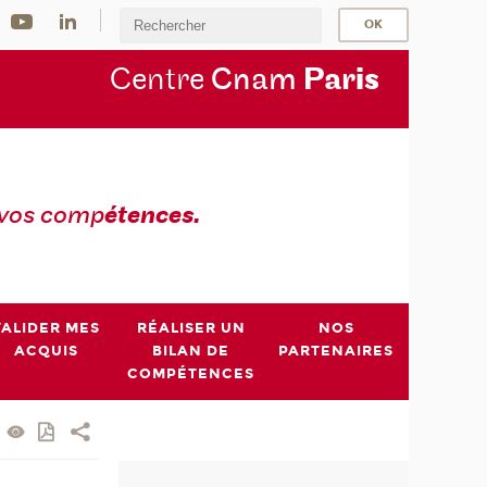
Centre
Cnam
Par
is
 vos comp
étences.
VALIDER MES
RÉALISER UN
NOS
ACQUIS
BILAN DE
PARTENAIRES
COMPÉTENCES