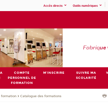
Accès directs
Outils numériques
Fabriq
ue
MA
COMPTE
M'INSCRIRE
SUIVRE MA
N
PERSONNEL DE
SCOLARITÉ
FORMATION
 formation
Catalogue des formations