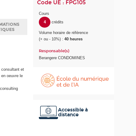
Code UE : FPG105
Cours
4
crédits
MATIONS
TIQUES
Volume horaire de référence
(+ ou - 10%) :
40 heures
Responsable(s)
Berangere CONDOMINES
 consultant et
É
t en oeuvre le
c
o
consulting
l
e
d
u
Accessible à
distance
n
u
m
é