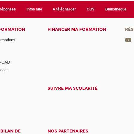
/réponses
Infos site
A télécharger
CGV
Bibliothèque
 FORMATION
FINANCER MA FORMATION
RÉS
ormations
a FOAD
tages
SUIVRE MA SCOLARITÉ
 BILAN DE
NOS PARTENAIRES