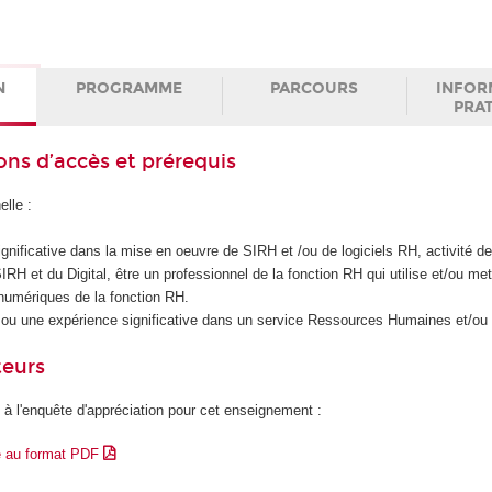
N
PROGRAMME
PARCOURS
INFOR
PRA
ons d’accès et prérequis
lle :
gnificative dans la mise en oeuvre de SIRH et /ou de logiciels RH, activité de
IRH et du Digital, être un professionnel de la fonction RH qui utilise et/ou me
 numériques de la fonction RH.
ou une expérience significative dans un service Ressources Humaines et/ou 
teurs
 à l'enquête d'appréciation pour cet enseignement :
e au format PDF