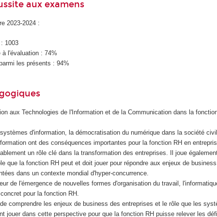
éussite aux examens
ire 2023-2024 :
 : 1003
à l'évaluation : 74%
parmi les présents : 94%
agogiques
ation aux Technologies de l'Information et de la Communication dans la foncti
ystèmes d'information, la démocratisation du numérique dans la société civil
information ont des conséquences importantes pour la fonction RH en entrepris
blement un rôle clé dans la transformation des entreprises. Il joue également
le que la fonction RH peut et doit jouer pour répondre aux enjeux de business
ontées dans un contexte mondial d'hyper-concurrence.
teur de l'émergence de nouvelles formes d'organisation du travail, l'informatiq
s concret pour la fonction RH.
t de comprendre les enjeux de business des entreprises et le rôle que les sys
t jouer dans cette perspective pour que la fonction RH puisse relever les déf