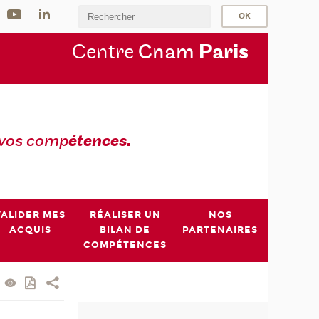
Centre
Cnam
Par
is
 vos comp
étences.
VALIDER MES
RÉALISER UN
NOS
ACQUIS
BILAN DE
PARTENAIRES
COMPÉTENCES