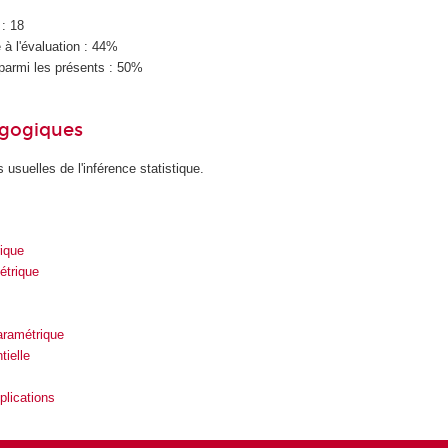
 : 18
à l'évaluation : 44%
parmi les présents : 50%
agogiques
 usuelles de l'inférence statistique.
ique
étrique
aramétrique
tielle
plications