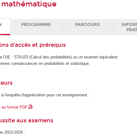
e mathématique
N
PROGRAMME
PARCOURS
INFOR
PRA
ons d’accès et prérequis
de l'UE : STA103 (Calcul des probabilités) ou un examen équivalent.
nnes connaissances en probabilités et statistique.
teurs
 à l'enquête d'appréciation pour cet enseignement :
e au format PDF
éussite aux examens
ire 2023-2024 :