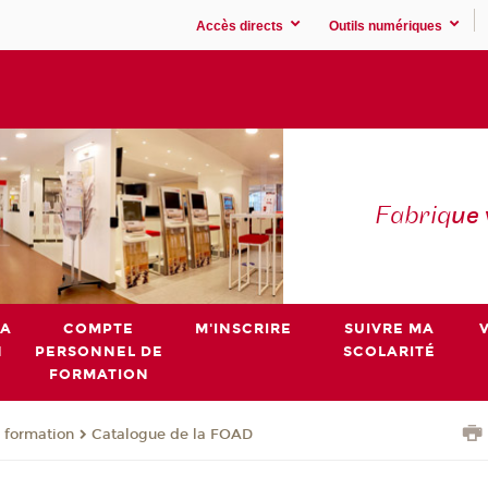
Accès directs
Outils numériques
Fabriq
ue
MA
COMPTE
M'INSCRIRE
SUIVRE MA
N
PERSONNEL DE
SCOLARITÉ
FORMATION
 formation
Catalogue de la FOAD