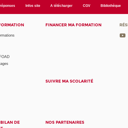
/réponses
Infos site
A télécharger
CGV
Bibliothèque
 FORMATION
FINANCER MA FORMATION
RÉS
ormations
a FOAD
tages
SUIVRE MA SCOLARITÉ
 BILAN DE
NOS PARTENAIRES