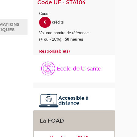
Code UE : STA104
Cours
6
crédits
MATIONS
TIQUES
Volume horaire de référence
(+ ou - 10%) :
50 heures
Responsable(s)
É
c
o
l
e
d
e
Accessible à
distance
l
a
S
La FOAD
a
n
t