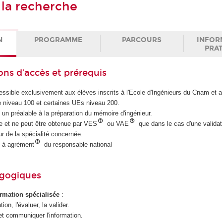
à la recherche
N
PROGRAMME
PARCOURS
INFOR
PRA
ons d’accès et prérequis
ssible exclusivement aux élèves inscrits à l'Ecole d'Ingénieurs du Cnam et a
e niveau 100 et certaines UEs niveau 200.
 un préalable à la préparation du mémoire d'ingénieur.
ire et ne peut être obtenue par VES
ou VAE
que dans le cas d'une validat
ur de la spécialité concernée.
 à agrément
du responsable national
agogiques
ormation spécialisée
:
ion, l'évaluer, la valider.
 et communiquer l'information.