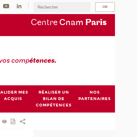
Centre
Cnam
Par
is
 vos comp
étences.
VALIDER MES
RÉALISER UN
NOS
ACQUIS
BILAN DE
PARTENAIRES
COMPÉTENCES