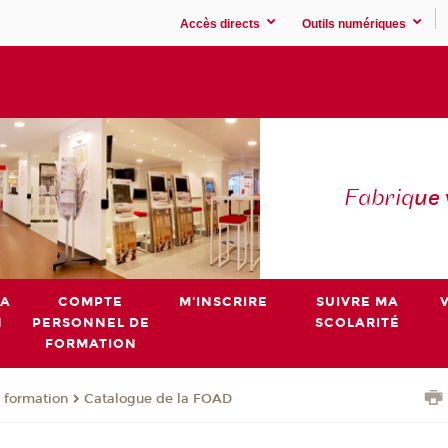
Accès directs
Outils numériques
Fabriq
ue
MA
COMPTE
M'INSCRIRE
SUIVRE MA
N
PERSONNEL DE
SCOLARITÉ
FORMATION
 formation
Catalogue de la FOAD