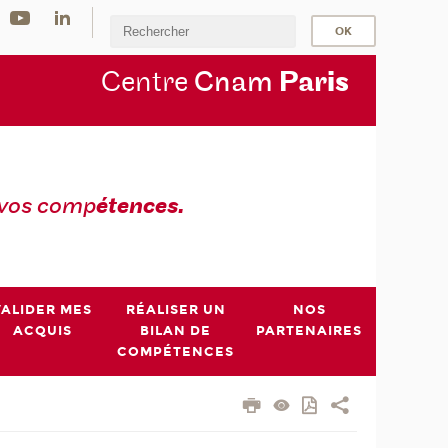
Centre
Cnam
Par
is
 vos comp
étences.
VALIDER MES
RÉALISER UN
NOS
ACQUIS
BILAN DE
PARTENAIRES
COMPÉTENCES