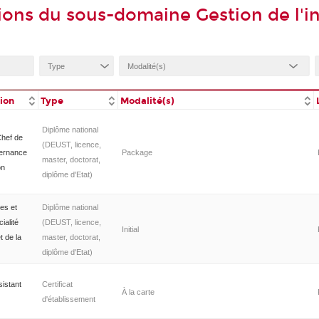
ions du sous-domaine Gestion de l'i
tion
Type
Modalité(s)
Diplôme national
hef de
(DEUST, licence,
vernance
Package
master, doctorat,
on
diplôme d'Etat)
es et
Diplôme national
ialité
(DEUST, licence,
Initial
t de la
master, doctorat,
diplôme d'Etat)
sistant
Certificat
À la carte
d'établissement