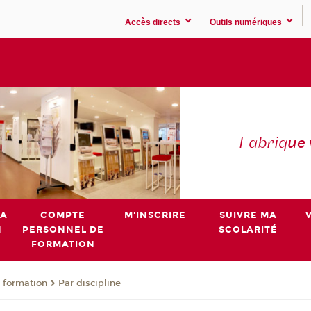
Accès directs
Outils numériques
Fabriq
ue
MA
COMPTE
M'INSCRIRE
SUIVRE MA
N
PERSONNEL DE
SCOLARITÉ
FORMATION
 formation
Par discipline