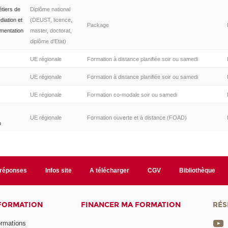
étiers de
Diplôme national
diation et
(DEUST, licence,
Package
mentation
master, doctorat,
diplôme d'Etat)
UE régionale
Formation à distance planifiée soir ou samedi
UE régionale
Formation à distance planifiée soir ou samedi
UE régionale
Formation co-modale soir ou samedi
UE régionale
Formation ouverte et à distance (FOAD)
n
/réponses
Infos site
A télécharger
CGV
Bibliothèque
 FORMATION
FINANCER MA FORMATION
RÉS
ormations