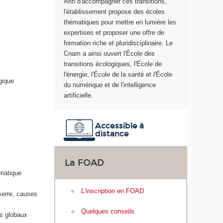
Afin d'accompagner ces transitions,
n
l'établissement propose des écoles
s
thématiques pour mettre en lumière les
i
expertises et proposer une offre de
t
formation riche et pluridisciplinaire. Le
i
Cnam a ainsi ouvert l'École des
o
transitions écologiques, l'École de
n
l'énergie, l'École de la santé et l'École
s
gique
du numérique et de l'intelligence
é
artificielle.
c
o
l
Accessible à
o
distance
g
i
La FOAD
q
imatique
u
e
L'inscription en FOAD
 serre, causes
s
Quelques conseils
ts globaux