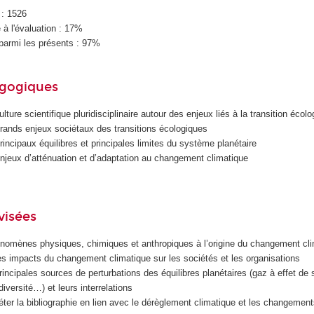
 : 1526
à l'évaluation : 17%
parmi les présents : 97%
agogiques
ture scientifique pluridisciplinaire autour des enjeux liés à la transition écolo
rands enjeux sociétaux des transitions écologiques
incipaux équilibres et principales limites du système planétaire
jeux d’atténuation et d’adaptation au changement climatique
visées
énomènes physiques, chimiques et anthropiques à l’origine du changement cl
les impacts du changement climatique sur les sociétés et les organisations
principales sources de perturbations des équilibres planétaires (gaz à effet de
diversité…) et leurs interrelations
réter la bibliographie en lien avec le dérèglement climatique et les changemen