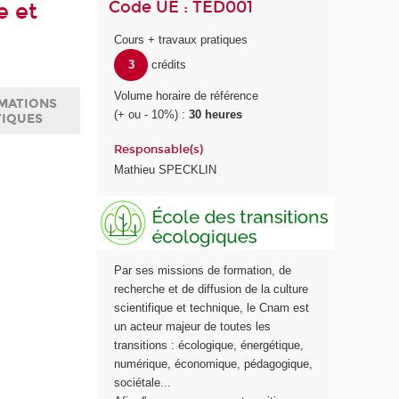
Code UE : TED001
e et
Cours + travaux pratiques
3
crédits
Volume horaire de référence
MATIONS
(+ ou - 10%) :
30 heures
TIQUES
Responsable(s)
Mathieu SPECKLIN
E
c
o
l
Par ses missions de formation, de
e
recherche et de diffusion de la culture
d
scientifique et technique, le Cnam est
e
un acteur majeur de toutes les
s
transitions : écologique, énergétique,
t
numérique, économique, pédagogique,
r
sociétale...
a