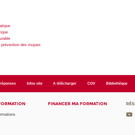
atique
tique
urable
 prévention des risques
/réponses
Infos site
A télécharger
CGV
Bibliothèque
 FORMATION
FINANCER MA FORMATION
RÉS
ormations