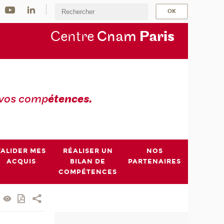
Centre
Cnam
Par
is
 vos comp
étences.
VALIDER MES
RÉALISER UN
NOS
ACQUIS
BILAN DE
PARTENAIRES
COMPÉTENCES