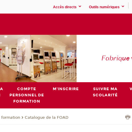
Accès directs
Outils numériques
Fabriq
ue
MA
COMPTE
M'INSCRIRE
SUIVRE MA
N
PERSONNEL DE
SCOLARITÉ
FORMATION
 formation
Catalogue de la FOAD