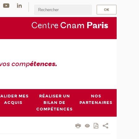
Centre
Cnam
Par
is
 vos comp
étences.
VALIDER MES
RÉALISER UN
NOS
ACQUIS
BILAN DE
PARTENAIRES
COMPÉTENCES