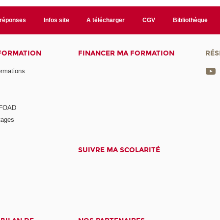
/réponses
Infos site
A télécharger
CGV
Bibliothèque
 FORMATION
FINANCER MA FORMATION
RÉS
ormations
a FOAD
tages
SUIVRE MA SCOLARITÉ