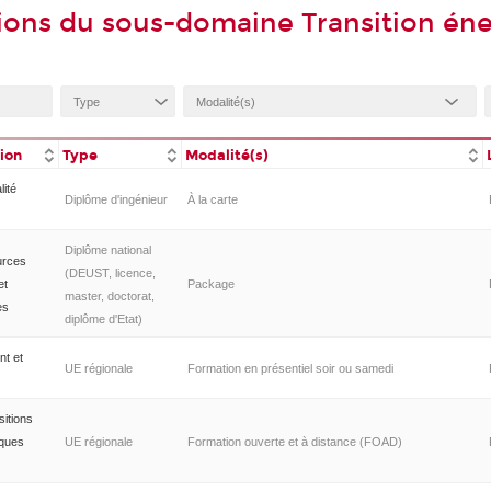
ions du sous-domaine Transition én
tion
Type
Modalité(s)
lité
Diplôme d'ingénieur
À la carte
Diplôme national
urces
(DEUST, licence,
et
Package
master, doctorat,
es
diplôme d'Etat)
nt et
UE régionale
Formation en présentiel soir ou samedi
sitions
iques
UE régionale
Formation ouverte et à distance (FOAD)