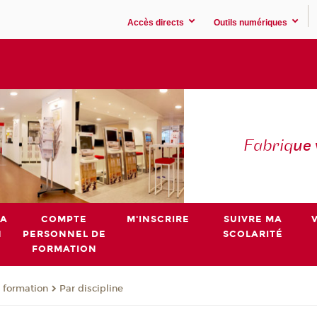
Accès directs
Outils numériques
Fabriq
ue
MA
COMPTE
M'INSCRIRE
SUIVRE MA
N
PERSONNEL DE
SCOLARITÉ
FORMATION
 formation
Par discipline