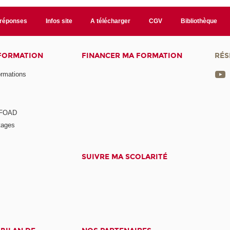
/réponses
Infos site
A télécharger
CGV
Bibliothèque
 FORMATION
FINANCER MA FORMATION
RÉS
ormations
a FOAD
tages
SUIVRE MA SCOLARITÉ