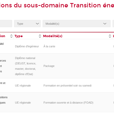
ions du sous-domaine Transition én
tion
Type
Modalité(s)
lité
Diplôme d'ingénieur
À la carte
Diplôme national
urces
(DEUST, licence,
et
Package
master, doctorat,
es
diplôme d'Etat)
nt et
UE régionale
Formation en présentiel soir ou samedi
sitions
iques
UE régionale
Formation ouverte et à distance (FOAD)