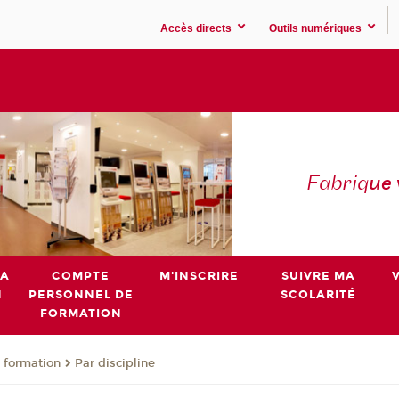
Accès directs
Outils numériques
Fabriq
ue
MA
COMPTE
M'INSCRIRE
SUIVRE MA
N
PERSONNEL DE
SCOLARITÉ
FORMATION
 formation
Par discipline