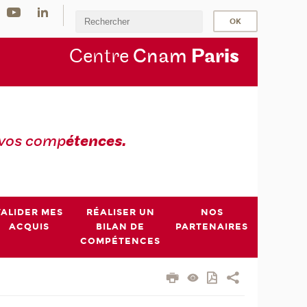
Centre
Cnam
Par
is
 vos comp
étences.
VALIDER MES
RÉALISER UN
NOS
ACQUIS
BILAN DE
PARTENAIRES
COMPÉTENCES