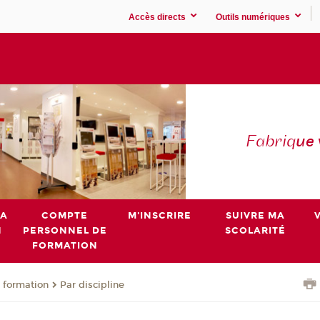
Accès directs
Outils numériques
Fabriq
ue
MA
COMPTE
M'INSCRIRE
SUIVRE MA
N
PERSONNEL DE
SCOLARITÉ
FORMATION
 formation
Par discipline