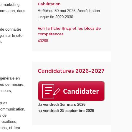
Habilitation
le marketing
d
formation, dans
Arrêté du 30 mai 2025. Accréditation
u
jusque fin 2029-2030.
n
u
Voir la fiche Rncp et les blocs de
 de connaître
m
compétences
er sur le site.
é
40288
e
.
r
i
q
u
e
Candidatures 2026-2027
e
 générale en
t
des de mesure,
d
nceurs,
e
l
iques
'
du
vendredi 1er mars 2026
e-communication,
I
au
vendredi 25 septembre 2026
s de
A
 récoltées,
ions, et fera