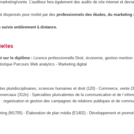
keting/vente. L'auditeur fera également des audits de site internet et devra
t dispensés pour moitié par des
professionnels des études, du marketing d
e suivie entièrement à distance.
elles
ant sur le diplôme :
Licence professionnelle Droit, économie, gestion mention
atistique Parcours Web analytics - Marketing digital
ites pluridisciplinaires, sciences humaines et droit (120) - Commerce, vente (
erciaux (312n) - Spécialites plurivalentes de la communication et de l inform
n : organisation et gestion des campagnes de relations publiques et de commu
ting (M1705) - Élaboration de plan média (E1402) - Développement et promotio