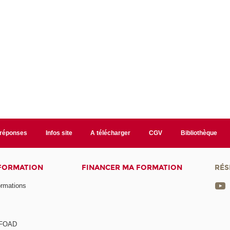
/réponses
Infos site
A télécharger
CGV
Bibliothèque
 FORMATION
FINANCER MA FORMATION
RÉS
ormations
a FOAD