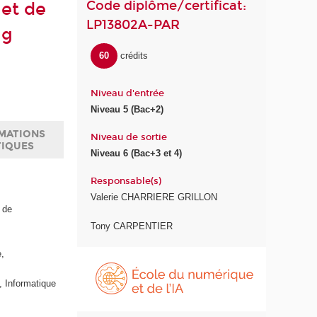
Code diplôme/certificat:
 et de
LP13802A-PAR
ng
60
crédits
Niveau d'entrée
Niveau 5 (Bac+2)
MATIONS
Niveau de sortie
TIQUES
Niveau 6 (Bac+3 et 4)
Responsable(s)
Valerie CHARRIERE GRILLON
r de
Tony CARPENTIER
e,
É
c
 Informatique
o
l
e