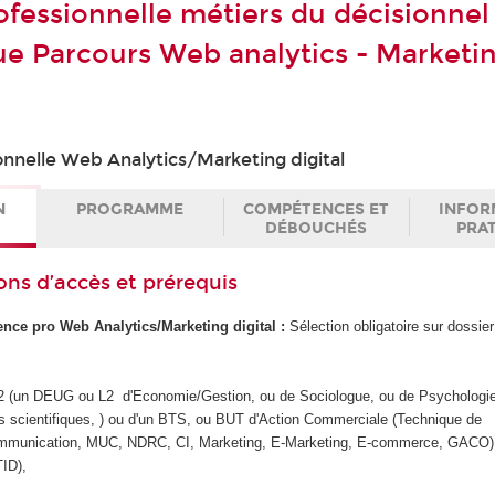
ofessionnelle métiers du décisionnel
ique Parcours Web analytics - Marketi
onnelle Web Analytics/Marketing digital
N
PROGRAMME
COMPÉTENCES ET
INFOR
DÉBOUCHÉS
PRA
ons d’accès et prérequis
cence pro Web Analytics/Marketing digital :
Sélection obligatoire sur dossie
ac+2 (un DEUG ou L2 d'Economie/Gestion, ou de Sociologue, ou de Psychologi
s scientifiques, ) ou d'un BTS, ou BUT d'Action Commerciale (Technique de
mmunication, MUC, NDRC, CI, Marketing, E-Marketing, E-commerce, GACO),
TID),