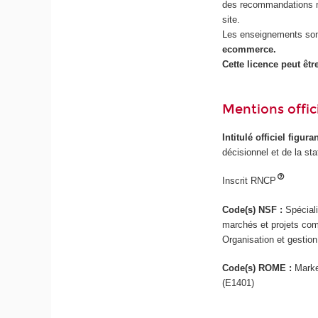
des recommandations mar
site.
Les enseignements son
ecommerce.
Cette licence peut êtr
Mentions offici
Intitulé officiel figur
décisionnel et de la st
Inscrit RNCP
Code(s) NSF :
Spécial
marchés et projets comm
Organisation et gestio
Code(s) ROME :
Marke
(E1401)