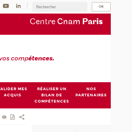
Centre
Cnam
Par
is
 vos comp
étences.
VALIDER MES
RÉALISER UN
NOS
ACQUIS
BILAN DE
PARTENAIRES
COMPÉTENCES