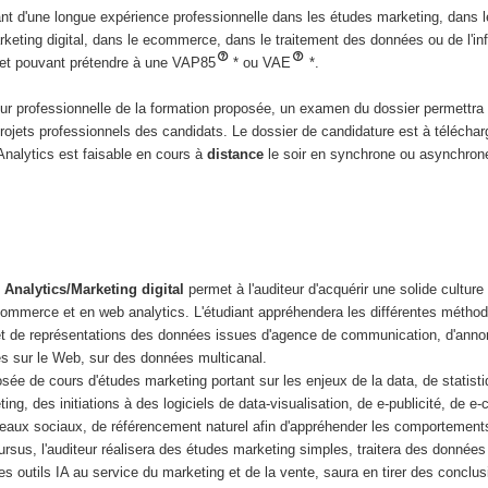
iant d'une longue expérience professionnelle dans les études marketing, dans 
arketing digital, dans le ecommerce, dans le traitement des données ou de l'in
s et pouvant prétendre à une VAP85
* ou VAE
*.
ur professionnelle de la formation proposée, un examen du dossier permettra
projets professionnels des candidats. Le dossier de candidature est à télécharg
Analytics est faisable en cours à
distance
le soir en synchrone ou asynchron
Analytics/Marketing digital
permet à l'auditeur d'acquérir une solide culture
ecommerce et en web analytics. L'étudiant appréhendera les différentes métho
 et de représentations des données issues d'agence de communication, d'anno
ées sur le Web, sur des données multicanal.
ée de cours d'études marketing portant sur les enjeux de la data, de statist
ing, des initiations à des logiciels de data-visualisation, de e-publicité, de 
aux sociaux, de référencement naturel afin d'appréhender les comportement
 cursus, l'auditeur réalisera des études marketing simples, traitera des données
es outils IA au service du marketing et de la vente, saura en tirer des conclus