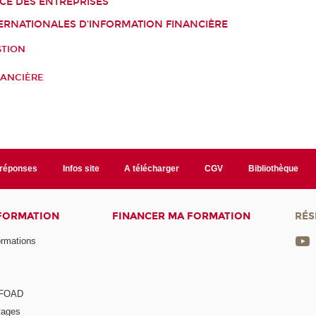
E DES ENTREPRISES
ERNATIONALES D'INFORMATION FINANCIÈRE
STION
NANCIÈRE
/réponses
Infos site
A télécharger
CGV
Bibliothèque
 FORMATION
FINANCER MA FORMATION
RÉS
ormations
a FOAD
tages