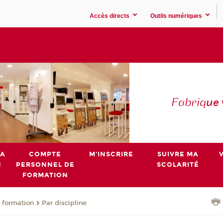
Accès directs
Outils numériques
Fabriq
ue
MA
COMPTE
M'INSCRIRE
SUIVRE MA
N
PERSONNEL DE
SCOLARITÉ
FORMATION
 formation
Par discipline