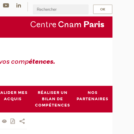
Centre
Cnam
Par
is
 vos comp
étences.
VALIDER MES
RÉALISER UN
NOS
ACQUIS
BILAN DE
PARTENAIRES
COMPÉTENCES