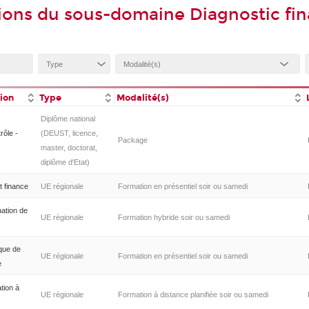
ions du sous-domaine Diagnostic fin
tion
Type
Modalité(s)
Diplôme national
rôle -
(DEUST, licence,
Package
master, doctorat,
diplôme d'Etat)
t finance
UE régionale
Formation en présentiel soir ou samedi
uation de
UE régionale
Formation hybride soir ou samedi
ique de
UE régionale
Formation en présentiel soir ou samedi
e
ation à
UE régionale
Formation à distance planifiée soir ou samedi