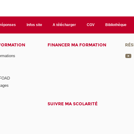
/réponses
Infos site
A télécharger
CGV
Bibliothèque
 FORMATION
FINANCER MA FORMATION
RÉS
ormations
a FOAD
tages
SUIVRE MA SCOLARITÉ