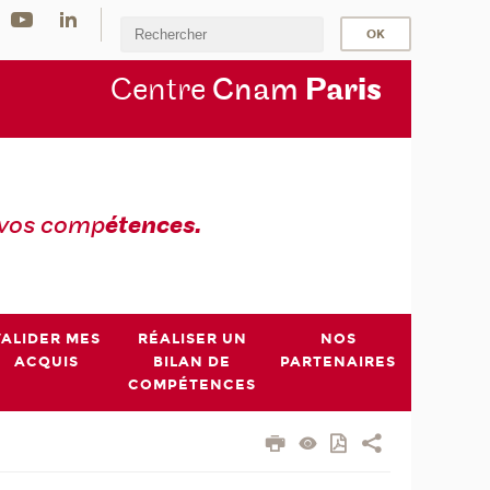
Centre
Cnam
Par
is
 vos comp
étences.
VALIDER MES
RÉALISER UN
NOS
ACQUIS
BILAN DE
PARTENAIRES
COMPÉTENCES