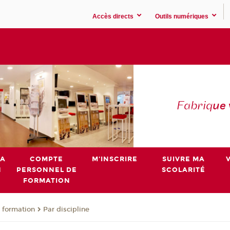
Accès directs
Outils numériques
Fabriq
ue
MA
COMPTE
M'INSCRIRE
SUIVRE MA
N
PERSONNEL DE
SCOLARITÉ
FORMATION
 formation
Par discipline