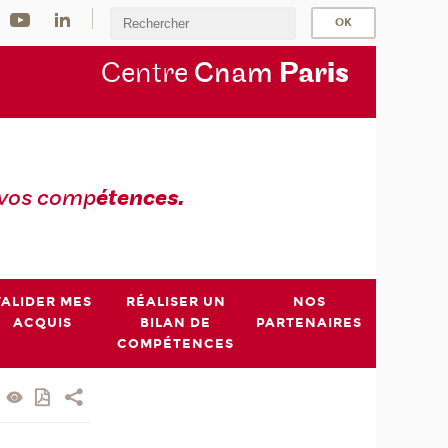
Centre
Cnam
Par
is
 vos comp
étences.
VALIDER MES
RÉALISER UN
NOS
ACQUIS
BILAN DE
PARTENAIRES
COMPÉTENCES