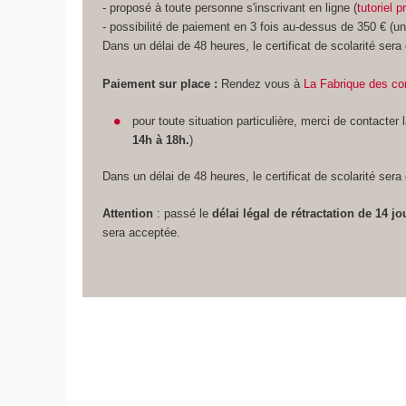
- proposé à toute personne s'inscrivant en ligne (
tutoriel p
- possibilité de paiement en 3 fois au-dessus de 350 € (u
Dans un délai de 48 heures, le certificat de scolarité sera
Paiement sur place
:
Rendez vous à
La Fabrique des c
pour toute situation particulière, merci de contacter 
14h à 18h.
)
Dans un délai de 48 heures, le certificat de scolarité sera
Attention
: passé le
délai légal de rétractation de 14 jo
sera acceptée.