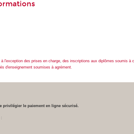
ormations
e
à l'exception des prises en charge
,
des inscriptions aux diplômes soumis à 
tés d'enseignement soumises à agrément.
de privilégier le paiement en ligne sécurisé.
 :