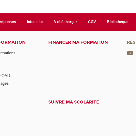
/réponses
Infos site
A télécharger
CGV
Bibliothèque
 FORMATION
FINANCER MA FORMATION
RÉS
ormations
a FOAD
tages
SUIVRE MA SCOLARITÉ