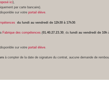
roposé ici
),
niquement par carte bancaire).
 disponible sur votre
portail élève
.
ompétences
du lundi au vendredi de 12h30 à 17h30
.
la
Fabrique des compétences
.(
01.40.27.23.30
, du
lundi au vendredi de 10h 
 disponible sur votre
portail élève
.
urs
à compter de la date de signature du contrat, aucune demande de rembo