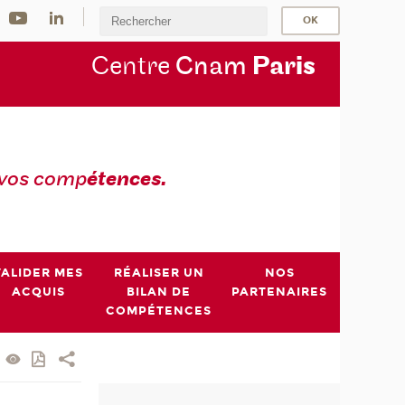
Centre
Cnam
Par
is
 vos comp
étences.
VALIDER MES
RÉALISER UN
NOS
ACQUIS
BILAN DE
PARTENAIRES
COMPÉTENCES