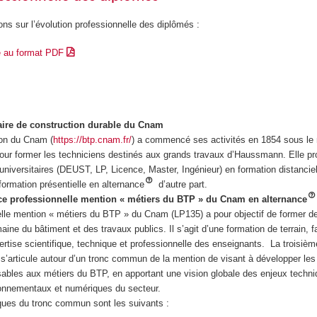
ons sur l’évolution professionnelle des diplômés :
e au format PDF
haire de construction durable du Cnam
ion du Cnam (
https://btp.cnam.fr/
) a commencé ses activités en 1854 sous le
 pour former les techniciens destinés aux grands travaux d’Haussmann. Elle p
iversitaires (DEUST, LP, Licence, Master, Ingénieur) en formation distanciel
 formation présentielle en alternance
d’autre part.
nce professionnelle mention « métiers du BTP » du Cnam en alternance
elle mention « métiers du BTP » du Cnam (LP135) a pour objectif de former d
ine du bâtiment et des travaux publics. Il s’agit d’une formation de terrain, f
ertise scientifique, technique et professionnelle des enseignants. La troisiè
e s’articule autour d’un tronc commun de la mention de visant à développer l
sables aux métiers du BTP, en apportant une vision globale des enjeux techni
ronnementaux et numériques du secteur.
ques du tronc commun sont les suivants :