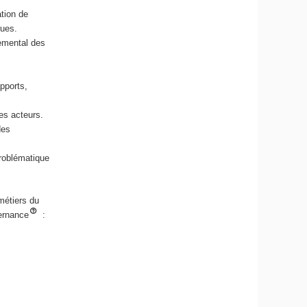
tion de
ques.
nemental des
pports,
es acteurs.
des
roblématique
métiers du
ternance
: