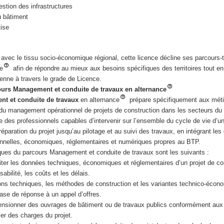
stion des infrastructures
u bâtiment
tise
 avec le tissu socio‑économique régional, cette licence décline ses parcours‑
ce
afin de répondre au mieux aux besoins spécifiques des territoires tout e
nne à travers le grade de Licence.
ours Management et conduite de travaux en alternance
t et conduite de travaux
en alternance
prépare spécifiquement aux méti
 du management opérationnel de projets de construction dans les secteurs du
me des professionnels capables d’intervenir sur l’ensemble du cycle de vie d’u
préparation du projet jusqu’au pilotage et au suivi des travaux, en intégrant le
onnelles, économiques, réglementaires et numériques propres au BTP.
ques du parcours Management et conduite de travaux sont les suivants :
iter les données techniques, économiques et réglementaires d’un projet de con
sabilité, les coûts et les délais.
ions techniques, les méthodes de construction et les variantes technico-écon
se de réponse à un appel d’offres.
ensionner des ouvrages de bâtiment ou de travaux publics conformément au
ier des charges du projet.