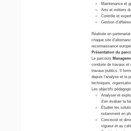
Maintenance et ge
Arts et métiers d
Contrôle et exper
Gestion d’affaires
Réalisée en partenariat
chaque site d’alternan
reconnaissance europée
Présentation du parc
Le parcours
Managemen
conduite de travaux et
travaux publics. Il for
depuis l’analyse et la 
techniques, organisati
Les objectifs pédagogi
Analyser et explo
d’en évaluer la fai
Étudier les solut
notamment en pha
Concevoir et dim
vigueur et au cah