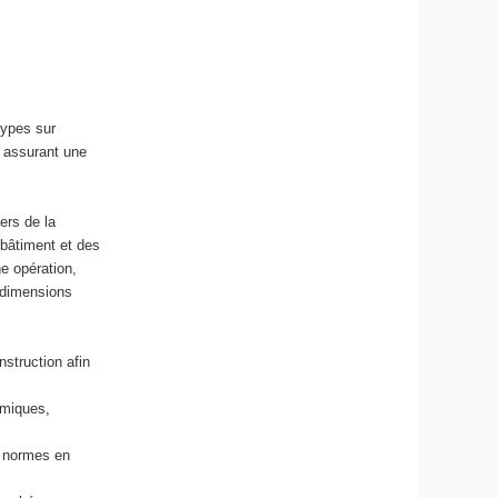
types sur
n assurant une
ers de la
 bâtiment et des
ne opération,
s dimensions
struction afin
omiques,
x normes en