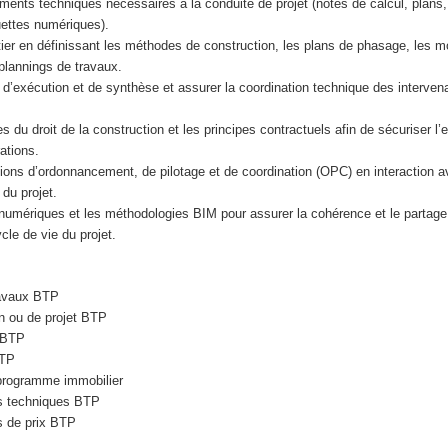
ments techniques nécessaires à la conduite de projet (notes de calcul, plan
ettes numériques).
ier en définissant les méthodes de construction, les plans de phasage, les 
 plannings de travaux.
s d’exécution et de synthèse et assurer la coordination technique des interve
es du droit de la construction et les principes contractuels afin de sécuriser l
ations.
ons d’ordonnancement, de pilotage et de coordination (OPC) en interaction a
 du projet.
ls numériques et les méthodologies BIM pour assurer la cohérence et le parta
cle de vie du projet.
ravaux BTP
n ou de projet BTP
s BTP
BTP
programme immobilier
s techniques BTP
s de prix BTP