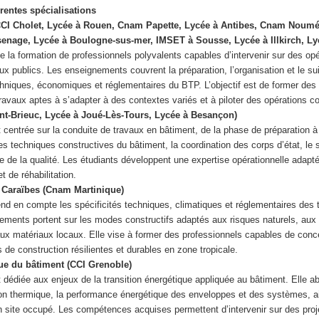
érentes spécialisations
CI Cholet, Lycée à Rouen, Cnam Papette, Lycée à Antibes, Cnam Noum
senage, Lycée à Boulogne-sus-mer, IMSET à Sousse, Lycée à Illkirch, L
se la formation de professionnels polyvalents capables d’intervenir sur des op
ux publics. Les enseignements couvrent la préparation, l’organisation et le sui
chniques, économiques et réglementaires du BTP. L’objectif est de former de
ravaux aptes à s’adapter à des contextes variés et à piloter des opérations c
nt-Brieuc, Lycée à Joué-Lès-Tours, Lycée à Besançon)
t centrée sur la conduite de travaux en bâtiment, de la phase de préparation à 
les techniques constructives du bâtiment, la coordination des corps d’état, le 
ôle de la qualité. Les étudiants développent une expertise opérationnelle adapt
t de réhabilitation.
 Caraïbes (Cnam Martinique)
end en compte les spécificités techniques, climatiques et réglementaires des te
ements portent sur les modes constructifs adaptés aux risques naturels, aux 
ux matériaux locaux. Elle vise à former des professionnels capables de conce
 de construction résilientes et durables en zone tropicale.
ue du bâtiment (CCI Grenoble)
t dédiée aux enjeux de la transition énergétique appliquée au bâtiment. Elle a
on thermique, la performance énergétique des enveloppes et des systèmes, ai
en site occupé. Les compétences acquises permettent d’intervenir sur des proj