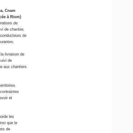
éa, Cnam
ycée à Riom)
érations de
vi de chantier,
s conducteurs de
ourantes.
la livraison de
suivi de
ée aux chantiers
rritoires
contraintes
voir et
borde les
nsi que le
ets de