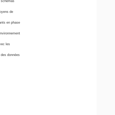
s, schémas
moyens de
nants en phase
’environnement
vec les
ge des données