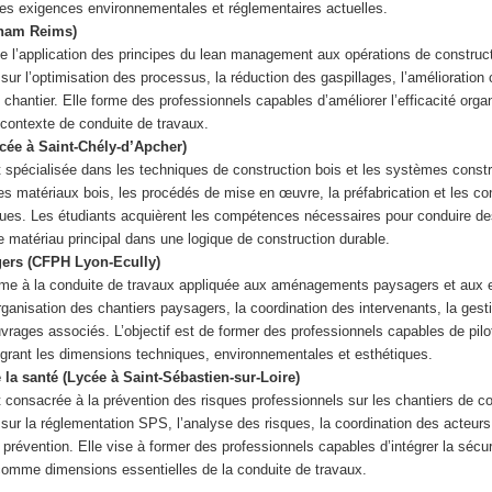
t les exigences environnementales et réglementaires actuelles.
nam Reims)
se l’application des principes du lean management aux opérations de construc
ur l’optimisation des processus, la réduction des gaspillages, l’amélioration 
chantier. Elle forme des professionnels capables d’améliorer l’efficacité organ
 contexte de conduite de travaux.
cée à Saint-Chély-d’Apcher)
t spécialisée dans les techniques de construction bois et les systèmes constr
es matériaux bois, les procédés de mise en œuvre, la préfabrication et les co
ques. Les étudiants acquièrent les compétences nécessaires pour conduire de
 matériau principal dans une logique de construction durable.
rs (CFPH Lyon-Ecully)
orme à la conduite de travaux appliquée aux aménagements paysagers et aux
’organisation des chantiers paysagers, la coordination des intervenants, la gest
rages associés. L’objectif est de former des professionnels capables de pilo
rant les dimensions techniques, environnementales et esthétiques.
 la santé (Lycée à Saint-Sébastien-sur-Loire)
t consacrée à la prévention des risques professionnels sur les chantiers de c
ur la réglementation SPS, l’analyse des risques, la coordination des acteurs
évention. Elle vise à former des professionnels capables d’intégrer la sécuri
 comme dimensions essentielles de la conduite de travaux.