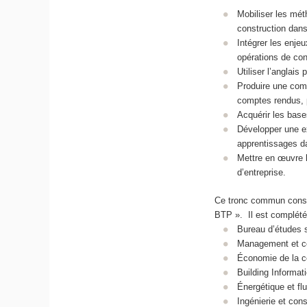
Mobiliser les mét
construction dans
Intégrer les enjeu
opérations de con
Utiliser l’anglai
Produire une comm
comptes rendus, 
Acquérir les base
Développer une ex
apprentissages da
Mettre en œuvre l
d’entreprise.
Ce tronc commun consti
BTP ». Il est complété
Bureau d’études s
Management et co
Économie de la c
Building Informat
Énergétique et fl
Ingénierie et cons