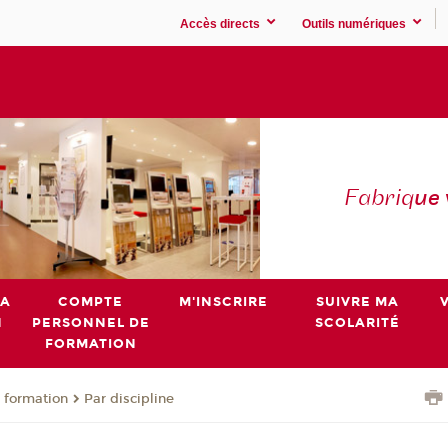
Accès directs
Outils numériques
Fabriq
ue
MA
COMPTE
M'INSCRIRE
SUIVRE MA
N
PERSONNEL DE
SCOLARITÉ
FORMATION
 formation
Par discipline