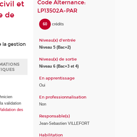
Code Alternance:
ivil et
LP13502A-PAR
e de
60
crédits
Niveau(x) d'entrée
 la gestion
Niveau 5 (Bac+2)
Niveau(x) de sortie
MATIONS
Niveau 6 (Bac+3 et 4)
TIQUES
En apprentissage
Oui
hnicien
En professionnalisation
a validation
Non
Validation des
Responsable(s)
Jean-Sebastien VILLEFORT
Habilitation