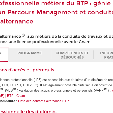
fessionnelle métiers du BTP : génie c
on Parcours Management et conduit
 alternance
alternance
aux métiers de la conduite de travaux et de
enez une licence professionnelle avec le Cnam
N
PROGRAMME
COMPÉTENCES ET
INFOR
DÉBOUCHÉS
PRA
ons d’accès et prérequis
icence professionnelle (LP3) est accessible aux titulaires d’un diplôme de tec
DUT, DEUST, BUT2, L2). Il est également possible d’utiliser le dispositif de l
s
(VES
) validation des acquis professionnels et personnels (VAPP
) :
AE) | BTP | Cnam
ndidature :
Liste des contacts alternance BTP
essionnelle des diplômés