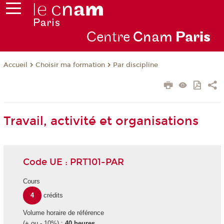
Centre
Cnam
Par
is
Choisir ma formation
Par discipline
Accueil
Travail, activité et organisations
Code UE : PRT101-PAR
Cours
4
crédits
Volume horaire de référence
(+ ou - 10%) :
40 heures