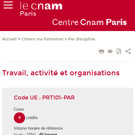
Centre
Cnam
Par
is
Choisir ma formation
Par discipline
Accueil
Travail, activité et organisations
Code UE : PRT101-PAR
Cours
4
crédits
Volume horaire de référence
(+ ou - 10%) :
40 heures