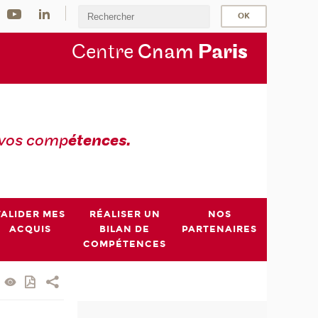
Centre
Cnam
Par
is
 vos comp
étences.
VALIDER MES
RÉALISER UN
NOS
ACQUIS
BILAN DE
PARTENAIRES
COMPÉTENCES