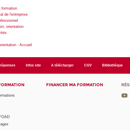
 formation
 de l'entreprise
ofessionnel
on, orientation
ités
rientation - Accueil
/réponses
Infos site
A télécharger
CGV
Bibliothèque
 FORMATION
FINANCER MA FORMATION
RÉS
ormations
a FOAD
tages