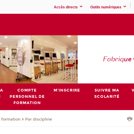
Accès directs
Outils numériques
Fabriq
ue
MA
COMPTE
M'INSCRIRE
SUIVRE MA
N
PERSONNEL DE
SCOLARITÉ
FORMATION
 formation
Par discipline