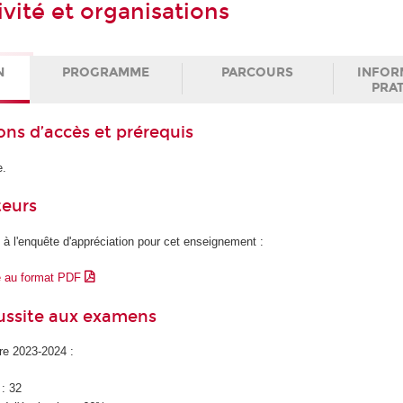
tivité et organisations
N
PROGRAMME
PARCOURS
INFOR
PRA
ons d’accès et prérequis
e.
teurs
 à l'enquête d'appréciation pour cet enseignement :
e au format PDF
éussite aux examens
ire 2023-2024 :
 : 32