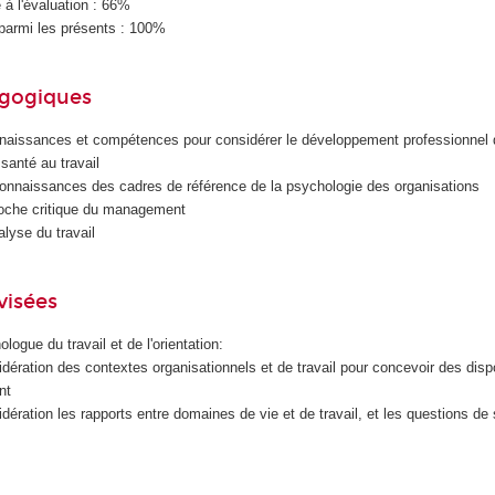
à l'évaluation : 66%
parmi les présents : 100%
agogiques
naissances et compétences pour considérer le développement professionnel d
santé au travail
onnaissances des cadres de référence de la psychologie des organisations
oche critique du management
alyse du travail
visées
logue du travail et de l'orientation:
idération des contextes organisationnels et de travail pour concevoir des dispo
nt
idération les rapports entre domaines de vie et de travail, et les questions de