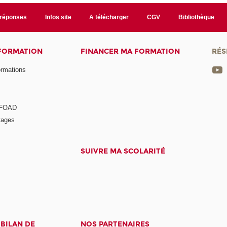
/réponses
Infos site
A télécharger
CGV
Bibliothèque
 FORMATION
FINANCER MA FORMATION
RÉS
ormations
a FOAD
tages
SUIVRE MA SCOLARITÉ
 BILAN DE
NOS PARTENAIRES