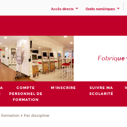
Accès directs
Outils numériques
Fabriq
ue
MA
COMPTE
M'INSCRIRE
SUIVRE MA
N
PERSONNEL DE
SCOLARITÉ
FORMATION
 formation
Par discipline