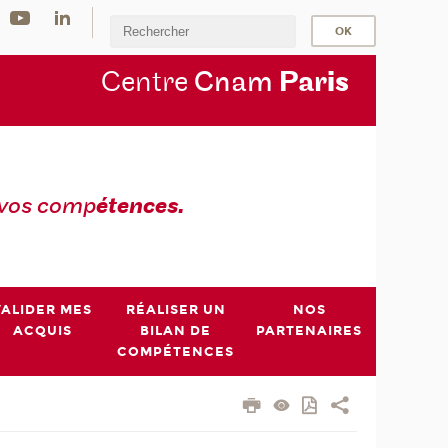
Centre
Cnam
Par
is
 vos comp
étences.
VALIDER MES
RÉALISER UN
NOS
ACQUIS
BILAN DE
PARTENAIRES
COMPÉTENCES