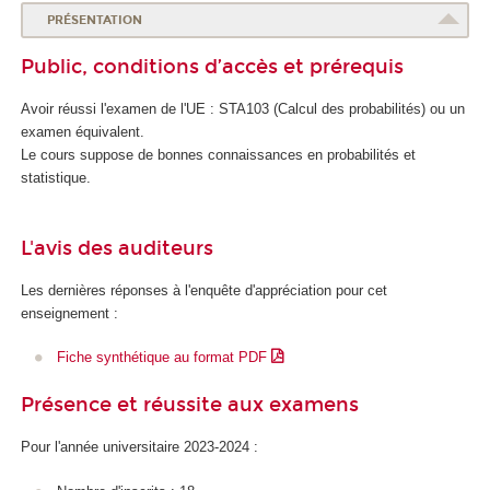
d
PRÉSENTATION
e
Public, conditions d’accès et prérequis
l
a
Avoir réussi l'examen de l'UE : STA103 (Calcul des probabilités) ou un
S
examen équivalent.
a
Le cours suppose de bonnes connaissances en probabilités et
n
statistique.
t
é
L'avis des auditeurs
Les dernières réponses à l'enquête d'appréciation pour cet
enseignement :
Fiche synthétique au format PDF
Présence et réussite aux examens
Pour l'année universitaire 2023-2024 :