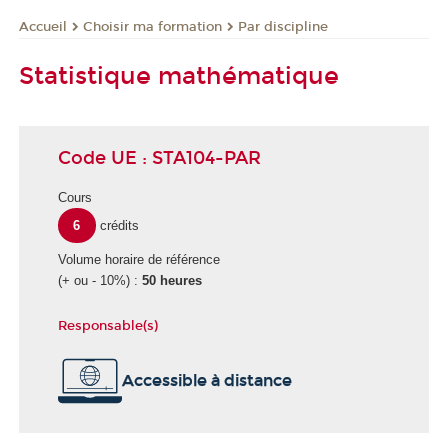
Choisir ma formation
Par discipline
Accueil
Statistique mathématique
Code UE : STA104-PAR
Cours
6
crédits
Volume horaire de référence
(+ ou - 10%) :
50 heures
Responsable(s)
É
Accessible à distance
c
o
l
e