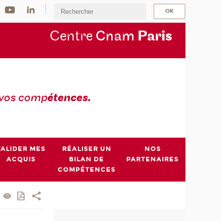
Centre
Cnam
Par
is
 vos comp
étences.
VALIDER MES
RÉALISER UN
NOS
ACQUIS
BILAN DE
PARTENAIRES
COMPÉTENCES