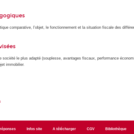
agogiques
ique comparative, l’objet, le fonctionnement et la situation fiscale des différ
visées
de société le plus adapté (souplesse, avantages fiscaux, performance économi
jet immobilier.
s
/réponses
Infos site
A télécharger
CGV
Bibliothèque