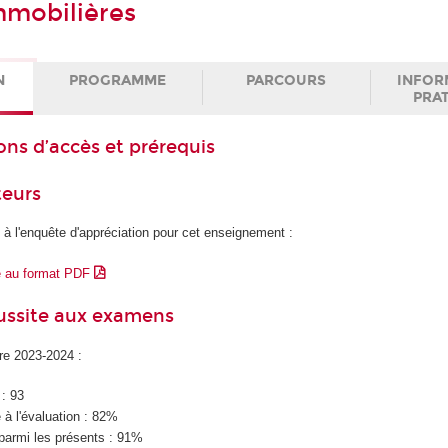
mmobilières
N
PROGRAMME
PARCOURS
INFOR
PRA
ons d’accès et prérequis
teurs
 à l'enquête d'appréciation pour cet enseignement :
e au format PDF
éussite aux examens
ire 2023-2024 :
 : 93
à l'évaluation : 82%
parmi les présents : 91%