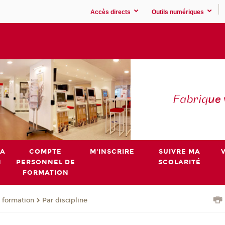
Accès directs
Outils numériques
Fabriq
ue
MA
COMPTE
M'INSCRIRE
SUIVRE MA
N
PERSONNEL DE
SCOLARITÉ
FORMATION
 formation
Par discipline