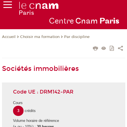
Centre
Cnam
Par
is
Choisir ma formation
Par discipline
Accueil
Sociétés immobilières
Code UE : DRM142-PAR
Cours
3
crédits
Volume horaire de référence
(+ ou - 10%) :
30 heures