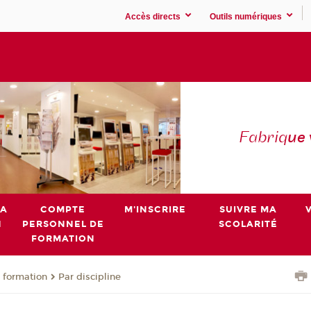
Accès directs
Outils numériques
Fabriq
ue
MA
COMPTE
M'INSCRIRE
SUIVRE MA
N
PERSONNEL DE
SCOLARITÉ
FORMATION
 formation
Par discipline