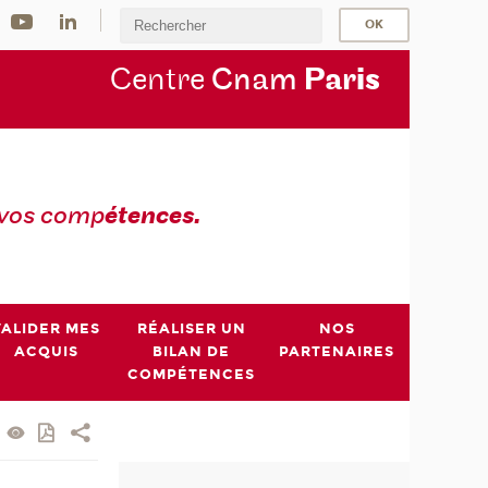
Centre
Cnam
Par
is
 vos comp
étences.
VALIDER MES
RÉALISER UN
NOS
ACQUIS
BILAN DE
PARTENAIRES
COMPÉTENCES