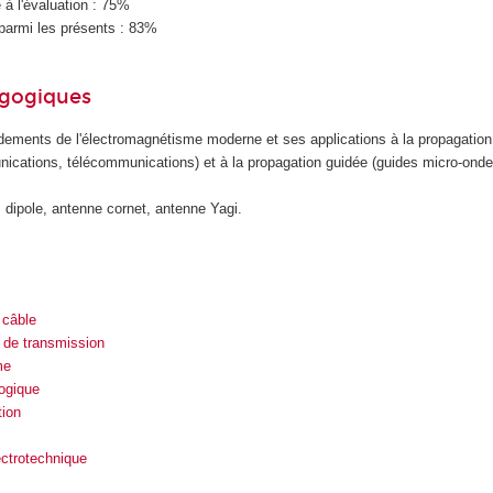
à l'évaluation : 75%
parmi les présents : 83%
agogiques
dements de l'électromagnétisme moderne et ses applications à la propagatio
nications, télécommunications) et à la propagation guidée (guides micro-ondes
 dipole, antenne cornet, antenne Yagi.
 câble
 de transmission
me
ogique
ion
ectrotechnique