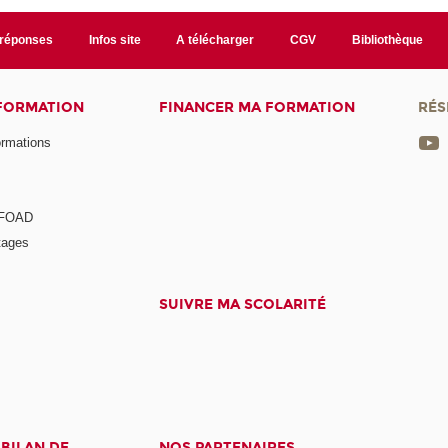
/réponses
Infos site
A télécharger
CGV
Bibliothèque
 FORMATION
FINANCER MA FORMATION
RÉS
ormations
a FOAD
tages
SUIVRE MA SCOLARITÉ
 BILAN DE
NOS PARTENAIRES