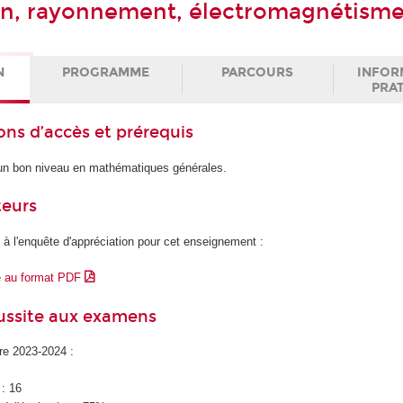
on, rayonnement, électromagnétism
N
PROGRAMME
PARCOURS
INFOR
PRA
ons d’accès et prérequis
 un bon niveau en mathématiques générales.
teurs
 à l'enquête d'appréciation pour cet enseignement :
e au format PDF
éussite aux examens
ire 2023-2024 :
 : 16