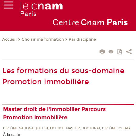
Centre
Cnam
Par
is
Choisir ma formation
Par discipline
Accueil
Les formations du sous-domaine
Promotion immobilière
Master droit de l'immobilier Parcours
Promotion immobilière
DIPLÔME NATIONAL (DEUST, LICENCE, MASTER, DOCTORAT, DIPLÔME D'ETAT)
À la carte