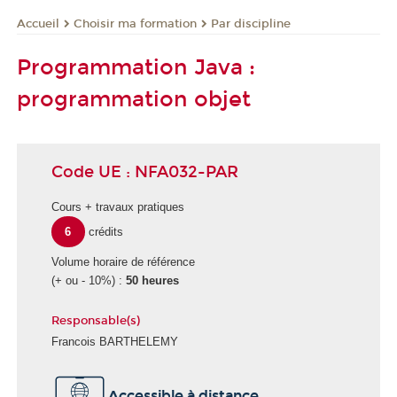
Choisir ma formation
Par discipline
Accueil
Programmation Java :
programmation objet
Code UE : NFA032-PAR
Cours + travaux pratiques
6
crédits
Volume horaire de référence
(+ ou - 10%) :
50 heures
Responsable(s)
Francois BARTHELEMY
É
Accessible à distance
c