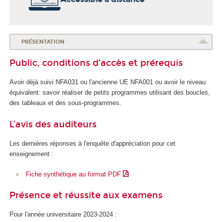
o
l
e
d
PRÉSENTATION
u
Public, conditions d’accès et prérequis
n
u
Avoir déjà suivi NFA031 ou l'ancienne UE NFA001 ou avoir le niveau
m
équivalent: savoir réaliser de petits programmes utilisant des boucles,
é
des tableaux et des sous-programmes.
r
i
L'avis des auditeurs
q
u
Les dernières réponses à l'enquête d'appréciation pour cet
e
enseignement :
e
t
Fiche synthétique au format PDF
d
e
Présence et réussite aux examens
l
'
Pour l'année universitaire 2023-2024 :
I