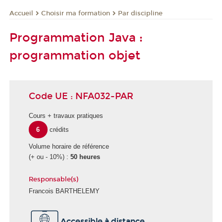
Choisir ma formation
Par discipline
Accueil
Programmation Java :
programmation objet
Code UE : NFA032-PAR
Cours + travaux pratiques
6
crédits
Volume horaire de référence
(+ ou - 10%) :
50 heures
Responsable(s)
Francois BARTHELEMY
É
Accessible à distance
c