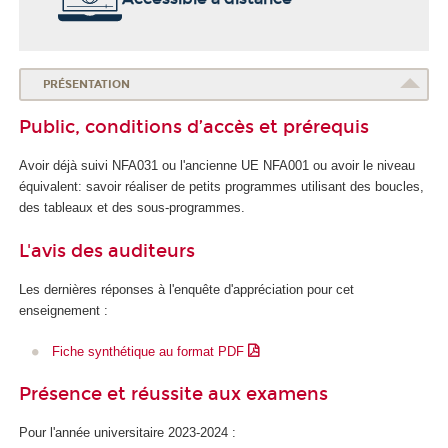
o
l
e
d
PRÉSENTATION
u
Public, conditions d’accès et prérequis
n
u
Avoir déjà suivi NFA031 ou l'ancienne UE NFA001 ou avoir le niveau
m
équivalent: savoir réaliser de petits programmes utilisant des boucles,
é
des tableaux et des sous-programmes.
r
i
L'avis des auditeurs
q
u
Les dernières réponses à l'enquête d'appréciation pour cet
e
enseignement :
e
t
Fiche synthétique au format PDF
d
e
Présence et réussite aux examens
l
'
Pour l'année universitaire 2023-2024 :
I