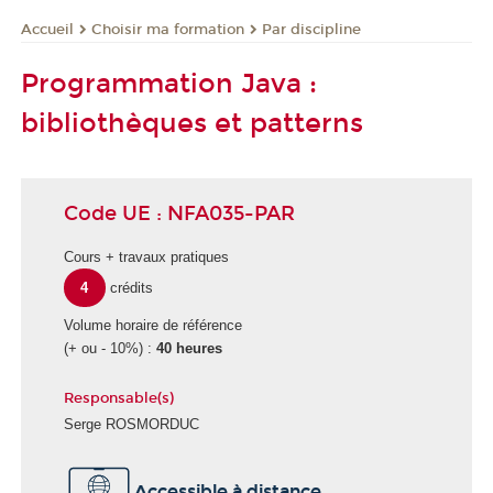
Choisir ma formation
Par discipline
Accueil
Programmation Java :
bibliothèques et patterns
Code UE : NFA035-PAR
Cours + travaux pratiques
4
crédits
Volume horaire de référence
(+ ou - 10%) :
40 heures
Responsable(s)
Serge ROSMORDUC
É
Accessible à distance
c