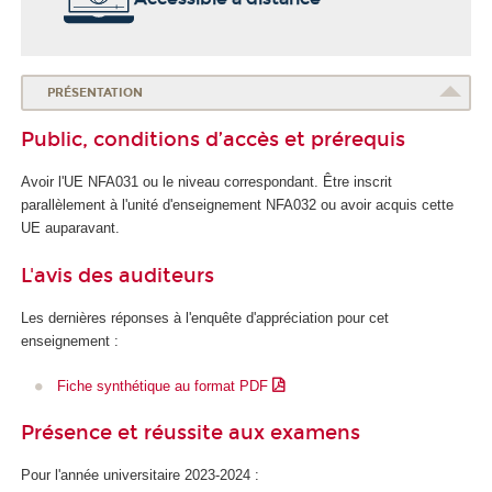
o
l
e
d
PRÉSENTATION
u
Public, conditions d’accès et prérequis
n
u
Avoir l'UE NFA031 ou le niveau correspondant. Être inscrit
m
parallèlement à l'unité d'enseignement
NFA032 ou avoir acquis cette
é
UE auparavant.
r
i
L'avis des auditeurs
q
u
Les dernières réponses à l'enquête d'appréciation pour cet
e
enseignement :
e
t
Fiche synthétique au format PDF
d
e
Présence et réussite aux examens
l
'
Pour l'année universitaire 2023-2024 :
I