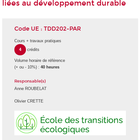
liées au développement durable
Code UE : TDD202-PAR
Cours + travaux pratiques
4
crédits
Volume horaire de référence
(+ ou - 10%) :
40 heures
Responsable(s)
Anne ROUBELAT
Olivier CRETTE
Ecole
des
transiti
écologi