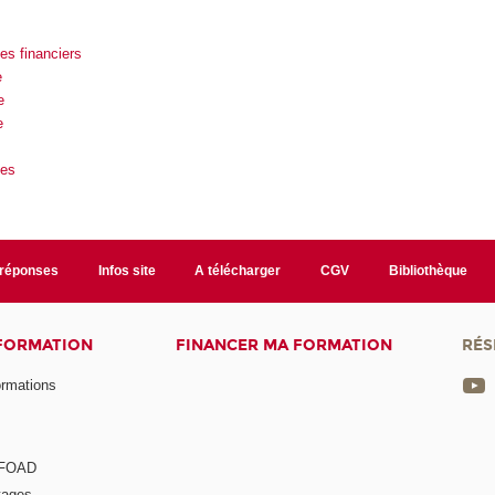
es financiers
e
e
e
ues
/réponses
Infos site
A télécharger
CGV
Bibliothèque
 FORMATION
FINANCER MA FORMATION
RÉS
ormations
a FOAD
tages