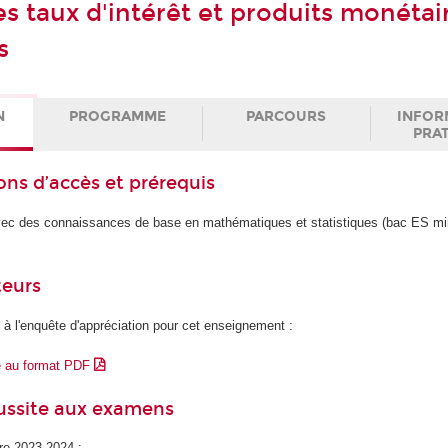
s taux d'intérêt et produits monétai
s
N
PROGRAMME
PARCOURS
INFOR
PRA
ons d’accès et prérequis
vec des connaissances de base en mathématiques et statistiques (bac ES m
teurs
 à l'enquête d'appréciation pour cet enseignement :
e au format PDF
éussite aux examens
ire 2023-2024 :