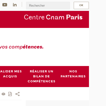
Centre
Cnam
Par
is
 vos comp
étences.
VALIDER MES
RÉALISER UN
NOS
ACQUIS
BILAN DE
PARTENAIRES
COMPÉTENCES