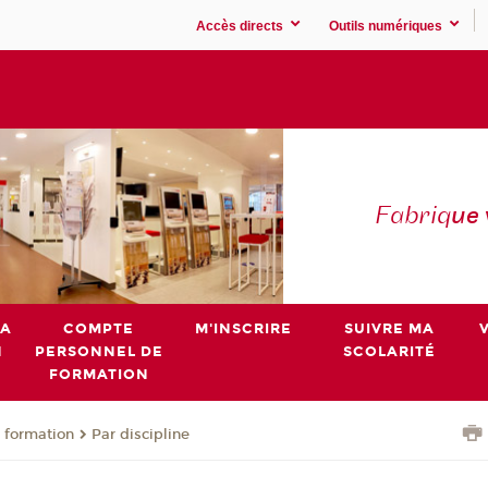
Accès directs
Outils numériques
Fabriq
ue
MA
COMPTE
M'INSCRIRE
SUIVRE MA
N
PERSONNEL DE
SCOLARITÉ
FORMATION
 formation
Par discipline