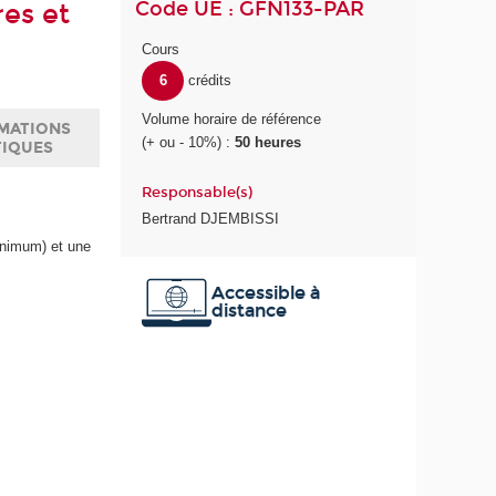
Code UE : GFN133-PAR
res et
Cours
6
crédits
Volume horaire de référence
MATIONS
(+ ou - 10%) :
50 heures
TIQUES
Responsable(s)
Bertrand DJEMBISSI
inimum) et une
Accessible à
distance