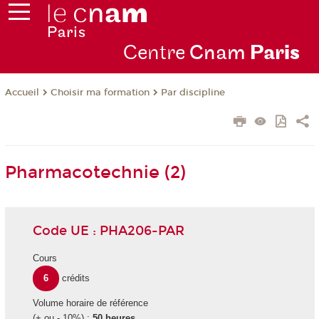
Centre
Cnam
Par
is
Choisir ma formation
Par discipline
Accueil
Pharmacotechnie (2)
Code UE : PHA206-PAR
Cours
6
crédits
Volume horaire de référence
(+ ou - 10%) :
50 heures