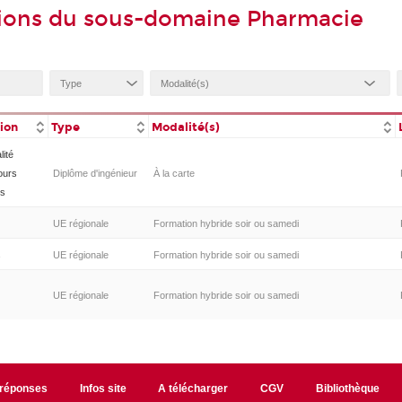
tions du sous-domaine Pharmacie
tion
Type
Modalité(s)
lité
ours
Diplôme d'ingénieur
À la carte
es
UE régionale
Formation hybride soir ou samedi
s
UE régionale
Formation hybride soir ou samedi
UE régionale
Formation hybride soir ou samedi
/réponses
Infos site
A télécharger
CGV
Bibliothèque