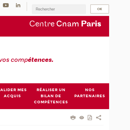
Centre
Cnam
Par
is
 vos comp
étences.
VALIDER MES
RÉALISER UN
NOS
ACQUIS
BILAN DE
PARTENAIRES
COMPÉTENCES