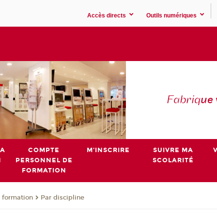
Accès directs
Outils numériques
Fabriq
ue
MA
COMPTE
M'INSCRIRE
SUIVRE MA
N
PERSONNEL DE
SCOLARITÉ
FORMATION
 formation
Par discipline