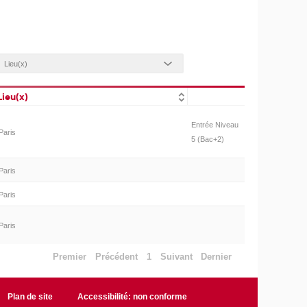
Lieu(x)
Entrée Niveau
Paris
5 (Bac+2)
Paris
Paris
Paris
Premier
Précédent
1
Suivant
Dernier
Plan de site
Accessibilité: non conforme