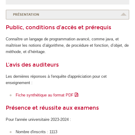
l
e
d
PRÉSENTATION
u
Public, conditions d’accès et prérequis
n
u
Connaître un langage de programmation avancé, comme java, et
m
maîtriser les notions d’algorithme, de procédure et fonction, d’objet, de
é
méthode, et d’héritage.
r
i
L'avis des auditeurs
q
u
Les dernières réponses à l'enquête d'appréciation pour cet
e
enseignement :
e
t
Fiche synthétique au format PDF
d
e
Présence et réussite aux examens
l
'
Pour l'année universitaire 2023-2024 :
I
A
Nombre d'inscrits : 1113