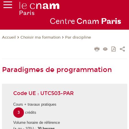
Centre
Cnam
Par
is
Choisir ma formation
Par discipline
Accueil
Paradigmes de programmation
Code UE : UTC503-PAR
Cours + travaux pratiques
3
crédits
Volume horaire de référence
(+ ou - 10%) :
30 heures