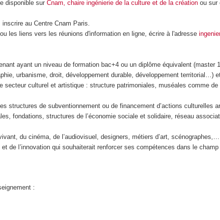
ne disponible sur
Cnam, chaire ingénierie de la culture et de la création
ou sur 
s inscrire au Centre Cnam Paris.
u les liens vers les réunions d'information en ligne, écrire à l'adresse
ingenie
pprenant ayant un niveau de formation bac+4 ou un diplôme équivalent (master 
phie, urbanisme, droit, développement durable, développement territorial…) e
 le secteur culturel et artistique : structure patrimoniales, muséales comme 
 des structures de subventionnement ou de financement d’actions culturelles ar
riales, fondations, structures de l’économie sociale et solidaire, réseau associ
 vivant, du cinéma, de l’audiovisuel, designers, métiers d’art, scénographes,…
et de l’innovation qui souhaiterait renforcer ses compétences dans le champ de
nseignement :