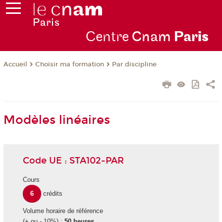
Centre
Cnam
Par
is
Choisir ma formation
Par discipline
Accueil
Modèles linéaires
Code UE : STA102-PAR
Cours
6
crédits
Volume horaire de référence
(+ ou - 10%) :
50 heures