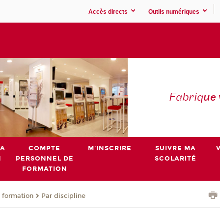
Accès directs
Outils numériques
Fabriq
ue
MA
COMPTE
M'INSCRIRE
SUIVRE MA
N
PERSONNEL DE
SCOLARITÉ
FORMATION
 formation
Par discipline