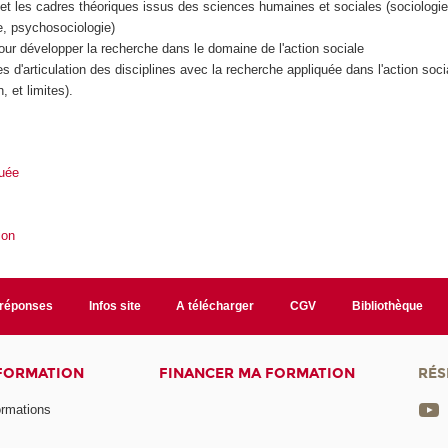
 et les cadres théoriques issus des sciences humaines et sociales (sociologi
e, psychosociologie)
pour développer la recherche dans le domaine de l'action sociale
es d'articulation des disciplines avec la recherche appliquée dans l'action soci
, et limites).
uée
ion
/réponses
Infos site
A télécharger
CGV
Bibliothèque
 FORMATION
FINANCER MA FORMATION
RÉS
ormations