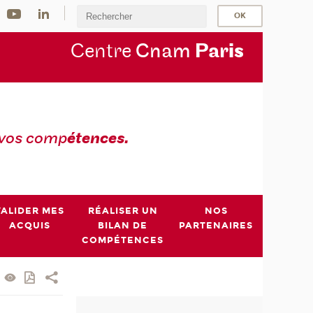
Centre
Cnam
Par
is
 vos comp
étences.
VALIDER MES
RÉALISER UN
NOS
ACQUIS
BILAN DE
PARTENAIRES
COMPÉTENCES