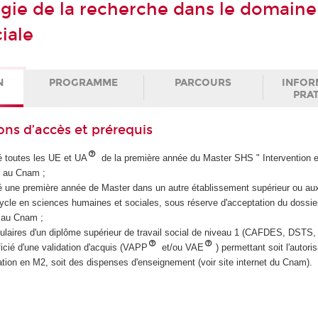
ie de la recherche dans le domaine
ciale
N
PROGRAMME
PARCOURS
INFOR
PRA
ons d’accès et prérequis
dé toutes les UE et UA
de la première année du Master SHS " Intervention e
" au Cnam ;
é une première année de Master dans un autre établissement supérieur ou aux 
cle en sciences humaines et sociales, sous réserve d'acceptation du dossier
 au Cnam ;
titulaires d'un diplôme supérieur de travail social de niveau 1 (CAFDES, DSTS,
icié d'une validation d'acquis (VAPP
et/ou VAE
) permettant soit l'autori
ation en M2, soit des dispenses d'enseignement (voir site internet du Cnam).