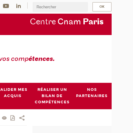
Centre
Cnam
Par
is
 vos comp
étences.
VALIDER MES
RÉALISER UN
NOS
ACQUIS
BILAN DE
PARTENAIRES
COMPÉTENCES