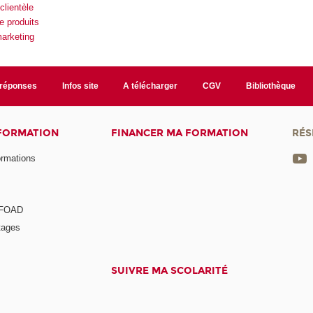
lientèle
e produits
arketing
/réponses
Infos site
A télécharger
CGV
Bibliothèque
 FORMATION
FINANCER MA FORMATION
RÉS
ormations
a FOAD
tages
SUIVRE MA SCOLARITÉ