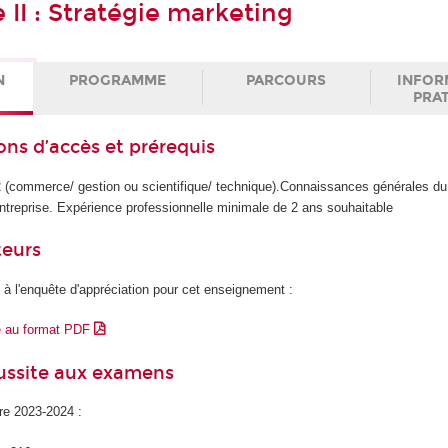
II : Stratégie marketing
N
PROGRAMME
PARCOURS
INFOR
PRA
ons d’accès et prérequis
2 (commerce/ gestion ou scientifique/ technique).Connaissances générales du
ntreprise. Expérience professionnelle minimale de 2 ans souhaitable
teurs
 à l'enquête d'appréciation pour cet enseignement :
e au format PDF
éussite aux examens
ire 2023-2024 :