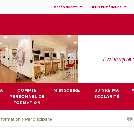
Accès directs
Outils numériques
Fabriq
ue
MA
COMPTE
M'INSCRIRE
SUIVRE MA
N
PERSONNEL DE
SCOLARITÉ
FORMATION
 formation
Par discipline