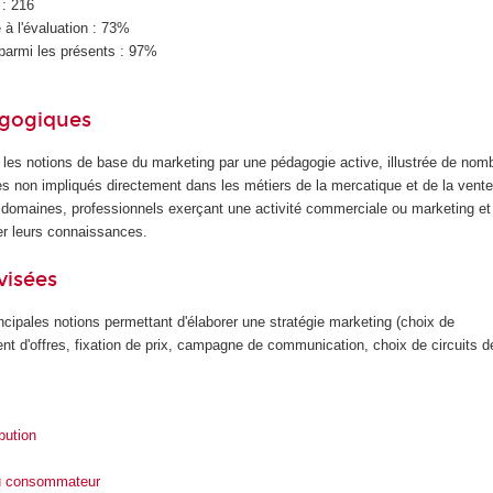
 : 216
à l'évaluation : 73%
parmi les présents : 97%
agogiques
r les notions de base du marketing par une pédagogie active, illustrée de no
es non impliqués directement dans les métiers de la mercatique et de la vente
omaines, professionnels exerçant une activité commerciale ou marketing et 
er leurs connaissances.
visées
incipales notions permettant d'élaborer une stratégie marketing (choix de
 d'offres, fixation de prix, campagne de communication, choix de circuits de 
ibution
u consommateur