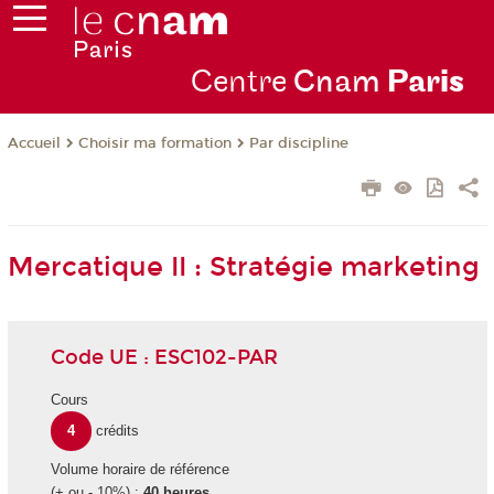
Centre
Cnam
Par
is
Choisir ma formation
Par discipline
Accueil
Mercatique II : Stratégie marketing
Code UE : ESC102-PAR
Cours
4
crédits
Volume horaire de référence
(+ ou - 10%) :
40 heures