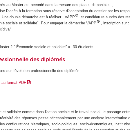
accès au Master est accordé dans la mesure des places disponibles ;
ise l'accès à la formation sous réserve d'acceptation du dossier par les resp
Une double démarche est à réaliser : VAPP
et candidature auprès des re
ie sociale et solidaire". Pour engager la démarche VAPP
, inscription sur :
r/diva/
aster 2 " Économie sociale et solidaire" = 30 étudiants
essionnelle des diplômés
ons sur l’évolution professionnelle des diplômés :
e au format PDF
 et solidaire comme dans l'action sociale et le travail social, le passage entr
réativité des réponses passe nécessairement par une analyse interprétative d
s configurations historiques, socio-politiques, socio-économiques, institutio