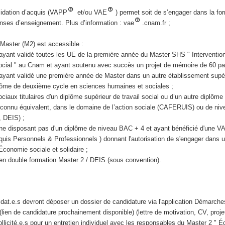
alidation d’acquis (VAPP
et/ou VAE
) permet soit de s’engager dans la fo
enses d’enseignement. Plus d’information : vae
.cnam.fr ;
Master (M2) est accessible :
ayant validé toutes les UE de la première année du Master SHS " Intervention
cial " au Cnam et ayant soutenu avec succès un projet de mémoire de 60 pa
ayant validé une première année de Master dans un autre établissement supé
iplôme de deuxième cycle en sciences humaines et sociales ;
sociaux titulaires d'un diplôme supérieur de travail social ou d’un autre diplô
econnu équivalent, dans le domaine de l’action sociale (CAFERUIS) ou de niv
 DEIS) ;
 ne disposant pas d'un diplôme de niveau BAC + 4 et ayant bénéficié d'une 
quis Personnels & Professionnels ) donnant l'autorisation de s'engager dans 
conomie sociale et solidaire ;
en double formation Master 2 / DEIS (sous convention).
idat.e.s devront déposer un dossier de candidature via l'application Démarche
l (lien de candidature prochainement disponible) (lettre de motivation, CV, pro
sollicité.e.s pour un entretien individuel avec les responsables du Master 2 " 