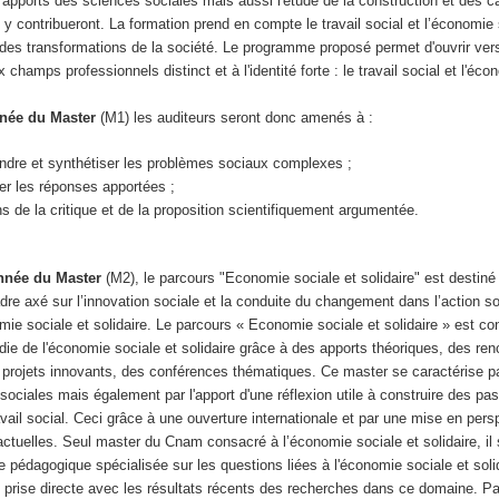
 apports des sciences sociales mais aussi l'étude de la construction et des c
e y contribueront. La formation prend en compte le travail social et l’économie 
e des transformations de la société. Le programme proposé permet d'ouvrir ve
 champs professionnels distinct et à l'identité forte : le travail social et l'éco
nnée du Master
(M1) les auditeurs seront donc amenés à :
ndre et synthétiser les problèmes sociaux complexes ;
er les réponses apportées ;
s de la critique et de la proposition scientifiquement argumentée.
nnée du Master
(M2), le parcours "Economie sociale et solidaire" est destin
dre axé sur l’innovation sociale et la conduite du changement dans l’action so
ie sociale et solidaire. Le parcours « Economie sociale et solidaire » est co
ie de l'économie sociale et solidaire grâce à des apports théoriques, des re
 projets innovants, des conférences thématiques. Ce master se caractérise par
sociales mais également par l'apport d'une réflexion utile à construire des pas
ravail social. Ceci grâce à une ouverture internationale et par une mise en pers
 actuelles. Seul master du Cnam consacré à l’économie sociale et solidaire, il 
e pédagogique spécialisée sur les questions liées à l'économie sociale et solid
prise directe avec les résultats récents des recherches dans ce domaine. Par 