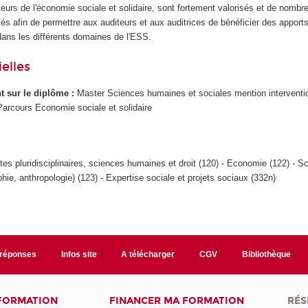
eurs de l'économie sociale et solidaire, sont fortement valorisés et de nomb
és afin de permettre aux auditeurs et aux auditrices de bénéficier des apports
 dans les différents domaines de l'ESS.
elles
ant sur le diplôme :
Master Sciences humaines et sociales mention interventi
arcours Economie sociale et solidaire
ites pluridisciplinaires, sciences humaines et droit (120) - Economie (122) - S
hie, anthropologie) (123) - Expertise sociale et projets sociaux (332n)
/réponses
Infos site
A télécharger
CGV
Bibliothèque
 FORMATION
FINANCER MA FORMATION
RÉS