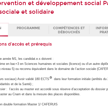
ervention et développement social P
ociale et solidaire
N
PROGRAMME
COMPÉTENCES ET
INFOR
DÉBOUCHÉS
PRA
ons d’accès et prérequis
re année M1, les candidat.e.s doivent :
plôme en bac+3 en Sciences humaines et sociales (licence) ou d’un autre dip
-niveau 5) ou reconnu équivalent dans le domaine de l’action sociale (CAFE
leurs sociaux) Avoir validé 180 ECTS
dans leur formation initiale (arrêtés du
darités et de la Santé) ;
ier : l’accès au master est accordé sous réserve d’acceptation du dossier p
aster au Cnam et dans la mesure des places disponibles.
en double formation Master 1/ CAFERUIS