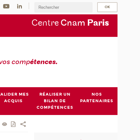
Centre
Cnam
Par
is
 vos comp
étences.
VALIDER MES
RÉALISER UN
NOS
ACQUIS
BILAN DE
PARTENAIRES
COMPÉTENCES