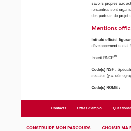
savoirs propres aux act
rencontres sont organis
des porteurs de projet
Mentions offici
Intitulé officiel figur
développement social P
Inscrit RNCP
Code(s) NSF :
Spécial
sociales (y.c. démograp
Code(s) ROME :
-
Contacts
Offres d'emploi
Questions
CONSTRUIRE MON PARCOURS
CHOISIR MA