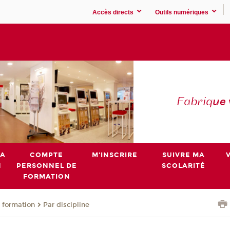
Accès directs
Outils numériques
Fabriq
ue
MA
COMPTE
M'INSCRIRE
SUIVRE MA
N
PERSONNEL DE
SCOLARITÉ
FORMATION
 formation
Par discipline