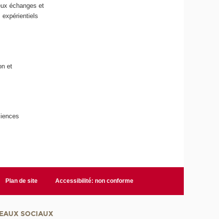
reux échanges et
 expérientiels
on et
ciences
Plan de site
Accessibilité: non conforme
EAUX SOCIAUX