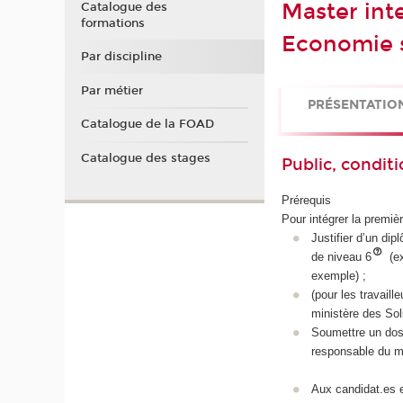
Master int
Catalogue des
formations
Economie s
Par discipline
Par métier
PRÉSENTATIO
Catalogue de la FOAD
Catalogue des stages
Public, conditi
Prérequis
Pour intégrer la premiè
Justifier d’un di
de niveau 6
(ex
exemple) ;
(pour les travail
ministère des Soli
Soumettre un doss
responsable du m
Aux candidat.es 