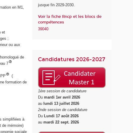
jusque fin 2029-2030.
l
rmation en M1,
a
Voir la fiche Rncp et les blocs de
S
compétences
a
39040
n
 et
t
ges ;
é
rieur ou aux
me homologué de
Candidatures 2026-2027
eau 7
VAPP
(
une formation de
1ère session de candidature
Du
mardi 1er avril 2026
au
lundi 13 juillet 2026
2nde session de candidature
Du
Lundi 17 août 2026
s simplifiées à
au
mardi 22 sept. 2026
jet de mémoire)
Économie sociale