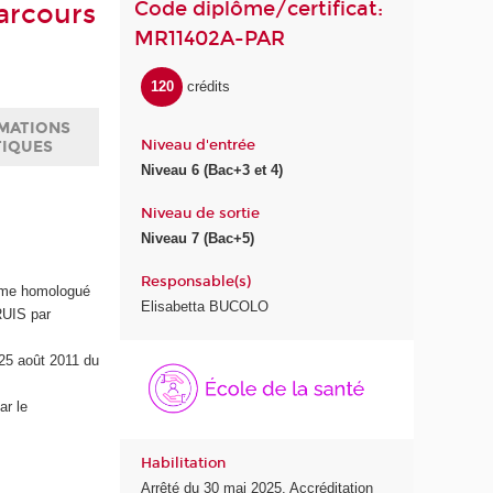
Code diplôme/certificat:
arcours
MR11402A-PAR
120
crédits
MATIONS
Niveau d'entrée
TIQUES
Niveau 6 (Bac+3 et 4)
Niveau de sortie
Niveau 7 (Bac+5)
Responsable(s)
lôme homologué
Elisabetta BUCOLO
RUIS par
É
 25 août 2011 du
c
o
ar le
l
e
Habilitation
d
Arrêté du 30 mai 2025. Accréditation
e