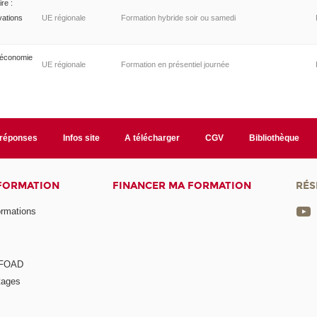
re :
vations
UE régionale
Formation hybride soir ou samedi
 économie
UE régionale
Formation en présentiel journée
/réponses
Infos site
A télécharger
CGV
Bibliothèque
 FORMATION
FINANCER MA FORMATION
RÉS
ormations
a FOAD
tages