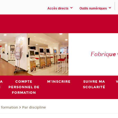
Accès directs
Outils numériques
Fabriq
ue
MA
COMPTE
M'INSCRIRE
SUIVRE MA
N
PERSONNEL DE
SCOLARITÉ
FORMATION
 formation
Par discipline