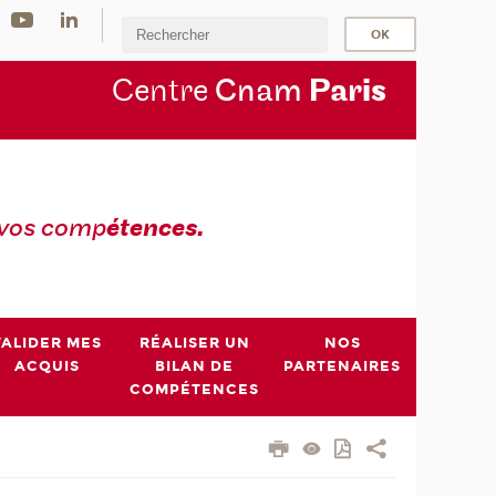
Centre
Cnam
Par
is
 vos comp
étences.
VALIDER MES
RÉALISER UN
NOS
ACQUIS
BILAN DE
PARTENAIRES
COMPÉTENCES