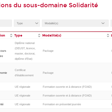
ions du sous-domaine Solidarité
tion
Type
Modalité(s)
Diplôme national
(DEUST, licence,
cours
Package
master, doctorat,
ire
diplôme d'Etat)
Certificat
onomie
Package
d'établissement
UE régionale
Formation ouverte et à distance (FOAD)
UE régionale
Formation ouverte et à distance (FOAD)
rité
UE régionale
Formation en présentiel journée