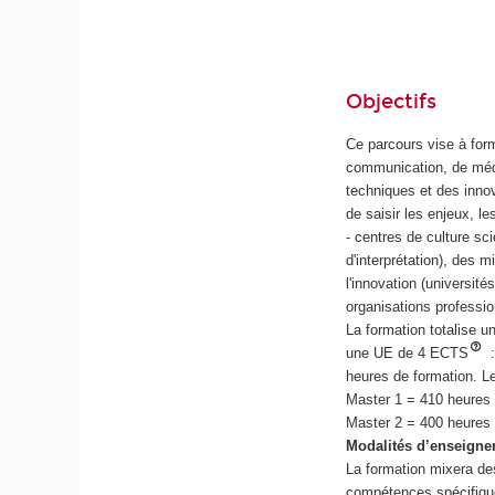
Objectifs
Ce parcours vise à for
communication, de médi
techniques et des inno
de saisir les enjeux, l
- centres de culture sci
d'interprétation), des 
l'innovation (université
organisations professio
La formation totalise 
une UE de 4 ECTS
:
heures de formation. L
Master 1 = 410 heures
Master 2 = 400 heures
Modalités d’enseign
La formation mixera des
compétences spécifique