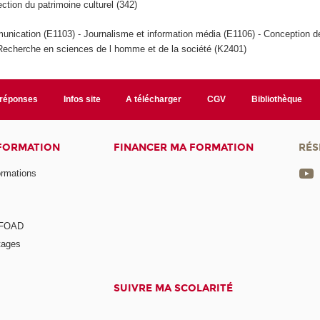
tion du patrimoine culturel (342)
nication (E1103) - Journalisme et information média (E1106) - Conception 
Recherche en sciences de l homme et de la société (K2401)
/réponses
Infos site
A télécharger
CGV
Bibliothèque
 FORMATION
FINANCER MA FORMATION
RÉS
ormations
a FOAD
tages
SUIVRE MA SCOLARITÉ