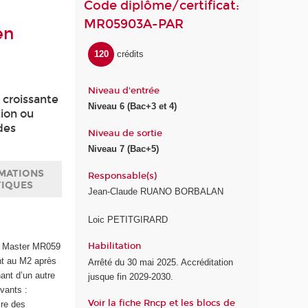
Code diplôme/certificat:
MR05903A-PAR
en
120
crédits
Niveau d'entrée
 croissante
Niveau 6 (Bac+3 et 4)
tion ou
des
Niveau de sortie
Niveau 7 (Bac+5)
MATIONS
Responsable(s)
TIQUES
Jean-Claude RUANO BORBALAN
Loic PETITGIRARD
Habilitation
du Master MR059
nt au M2 après
Arrêté du 30 mai 2025. Accréditation
ant d’un autre
jusque fin 2029-2030.
vants :
Voir la fiche Rncp et les blocs de
ire des