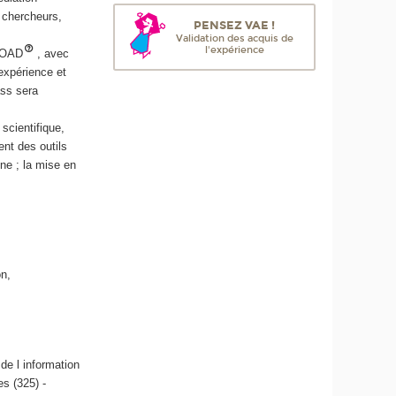
 chercheurs,
PENSEZ VAE !
Validation des acquis de
l'expérience
(FOAD
, avec
/expérience et
ass sera
scientifique,
ent des outils
ne ; la mise en
on,
de l information
s (325) -