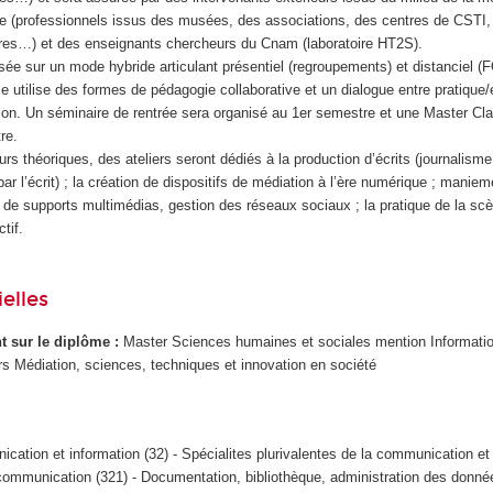
que (professionnels issus des musées, des associations, des centres de CSTI,
taires…) et des enseignants chercheurs du Cnam (laboratoire HT2S).
sée sur un mode hybride articulant présentiel (regroupements) et distanciel 
e utilise des formes de pédagogie collaborative et un dialogue entre pratique
tion. Un séminaire de rentrée sera organisé au 1er semestre et une Master Cl
re.
 théoriques, des ateliers seront dédiés à la production d’écrits (journalisme 
ar l’écrit) ; la création de dispositifs de médiation à l’ère numérique ; maniem
 de supports multimédias, gestion des réseaux sociaux ; la pratique de la scè
tif.
elles
ant sur le diplôme :
Master Sciences humaines et sociales mention Informati
 Médiation, sciences, techniques et innovation en société
cation et information (32) - Spécialites plurivalentes de la communication et 
 communication (321) - Documentation, bibliothèque, administration des donnée