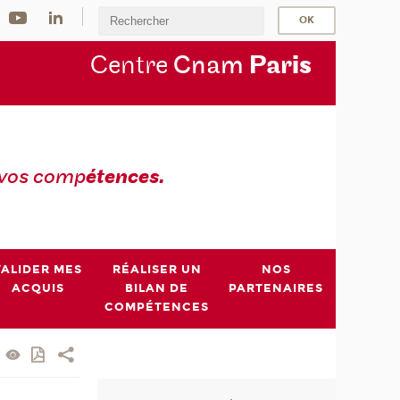
Centre
Cnam
Par
is
 vos comp
étences.
VALIDER MES
RÉALISER UN
NOS
ACQUIS
BILAN DE
PARTENAIRES
COMPÉTENCES