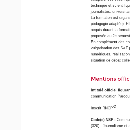
technique et scientifi
journalistes, universi
La formation est organi
pédagogie adaptée). Ell
acquis durant la forma
proposée au 2e semest
En complément des cours
vulgarisation des S&T p
numériques, réalisation
situation de débat collec
Mentions offici
Intitulé officiel figur
communication Parcours
Inscrit RNCP
Code(s) NSF :
Communi
(320) - Journalisme et