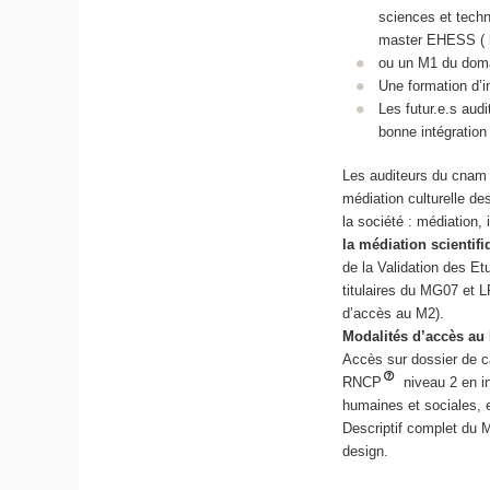
sciences et techn
master EHESS ( hi
ou un M1 du doma
Une formation d’i
Les futur.e.s au
bonne intégration
Les auditeurs du cnam q
médiation culturelle d
la société : médiation,
la médiation scientif
de la Validation des E
titulaires du MG07 et 
d’accès au M2).
Modalités d’accès au
Accès sur dossier de ca
RNCP
niveau 2 en i
humaines et sociales, e
Descriptif complet du 
design.