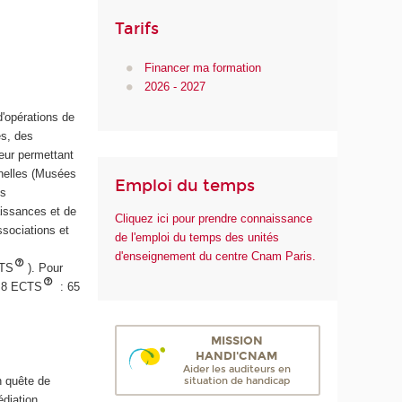
Tarifs
Financer ma formation
2026 - 2027
d'opérations de
es, des
eur permettant
nnelles (Musées
Emploi du temps
es
aissances et de
Cliquez ici pour prendre connaissance
ssociations et
de l'emploi du temps des unités
d'enseignement du centre Cnam Paris.
CTS
). Pour
e 8 ECTS
: 65
MISSION
HANDI'CNAM
Aider les auditeurs en
n quête de
situation de handicap
édiation