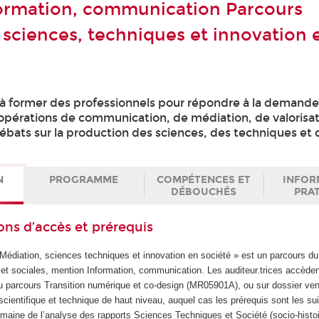
ormation, communication Parcours
 sciences, techniques et innovation 
 à former des professionnels pour répondre à la demande
'opérations de communication, de médiation, de valorisa
ébats sur la production des sciences, des techniques et 
N
PROGRAMME
COMPÉTENCES ET
INFOR
DÉBOUCHÉS
PRA
ons d’accès et prérequis
Médiation, sciences techniques et innovation en société » est un parcours 
t sociales, mention Information, communication. Les auditeur.trices accède
parcours Transition numérique et co-design (MR05901A), ou sur dossier ven
cientifique et technique de haut niveau, auquel cas les prérequis sont les sui
aine de l’analyse des rapports Sciences Techniques et Société (socio-histo