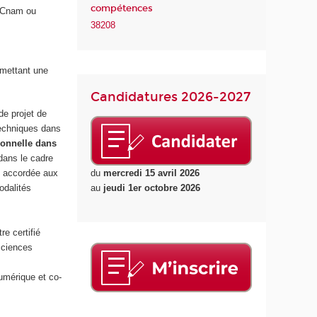
compétences
1/Cnam ou
38208
rmettant une
Candidatures 2026-2027
de projet de
techniques dans
ionnelle dans
ans le cadre
du
mercredi 15 avril 2026
accordée aux
au
jeudi 1er octobre 2026
odalités
e certifié
ciences
umérique et co-