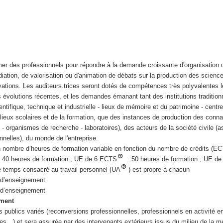
mer des professionnels pour répondre à la demande croissante d'organisation 
ation, de valorisation ou d'animation de débats sur la production des scienc
vations. Les auditeurs.trices seront dotés de compétences très polyvalentes l
es évolutions récentes, et les demandes émanant tant des institutions traditio
entifique, technique et industrielle - lieux de mémoire et du patrimoine - centr
milieux scolaires et de la formation, que des instances de production des conn
s - organismes de recherche - laboratoires), des acteurs de la société civile (a
nnelles), du monde de l'entreprise.
un nombre d’heures de formation variable en fonction du nombre de crédits (E
 40 heures de formation ; UE de 6 ECTS
: 50 heures de formation ; UE d
e temps consacré au travail personnel (UA
) est propre à chacun
 d’enseignement
 d’enseignement
ement
 publics variés (reconversions professionnelles, professionnels en activité e
s…) et sera assurée par des intervenants extérieurs issus du milieu de la m