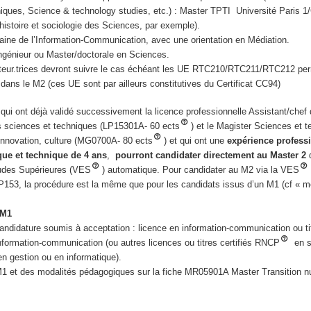
iques, Science & technology studies, etc.) : Master TPTI Université Paris 
stoire et sociologie des Sciences, par exemple).
ine de l’Information-Communication, avec une orientation en Médiation.
ngénieur ou Master/doctorale en Sciences.
diteur.trices devront suivre le cas échéant les UE RTC210/RTC211/RTC212 pe
 dans le M2 (ces UE sont par ailleurs constitutives du Certificat CC94)
ui ont déjà validé successivement la licence professionnelle Assistant/chef 
es sciences et techniques (LP15301A- 60 ects
) et le Magister Sciences et 
 innovation, culture (MG0700A- 80 ects
) et qui ont une
expérience profess
ique et technique de 4 ans
,
pourront candidater directement au Master 2
d
tudes Supérieures (VES
) automatique. Pour candidater au M2 via la VES
LP153, la procédure est la même que pour les candidats issus d’un M1 (cf « m
 M1
ndidature soumis à acceptation : licence en information-communication ou titr
nformation-communication (ou autres licences ou titres certifiés RNCP
en s
n gestion ou en informatique).
M1 et des modalités pédagogiques sur la fiche MR05901A Master Transition n