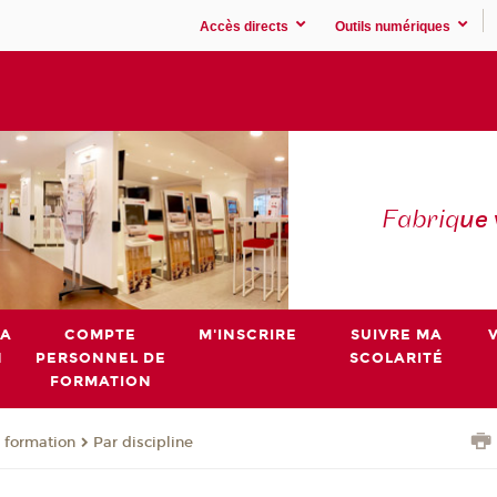
Accès directs
Outils numériques
Fabriq
ue
MA
COMPTE
M'INSCRIRE
SUIVRE MA
N
PERSONNEL DE
SCOLARITÉ
FORMATION
 formation
Par discipline