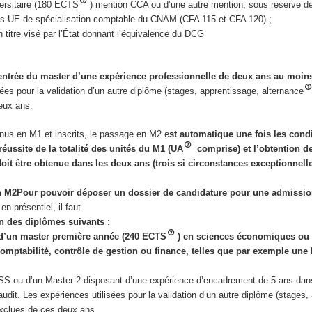
versitaire (180 ECTS
) mention CCA ou d’une autre mention, sous réserve de
es UE de spécialisation comptable du CNAM (CFA 115 et CFA 120) ;
 titre visé par l’État donnant l’équivalence du DCG
’entrée du master d’une expérience professionnelle de deux ans au moin
sées pour la validation d’un autre diplôme (stages, apprentissage, alternance
eux ans.
enus en M1 et inscrits, le passage en M2 e
st automatique une fois les cond
éussite de la totalité des unités du M1 (UA
comprise) et l’obtention de
doit être obtenue dans les deux ans (trois si circonstances exceptionnell
n M2
Pour pouvoir déposer un dossier de candidature pour une admissi
en présentiel, il faut
’un des diplômes suivants :
 d’un master première année (240 ECTS
) en sciences économiques ou
omptabilité, contrôle de gestion ou finance, telles que par exemple u
 ou d’un Master 2 disposant d’une expérience d’encadrement de 5 ans dans 
 audit. Les expériences utilisées pour la validation d’un autre diplôme (stages,
xclues de ces deux ans.