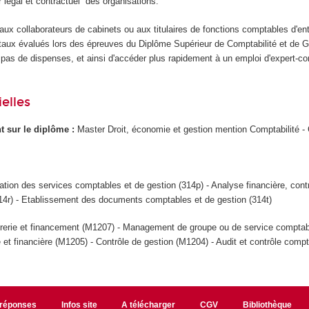
er légal et contractuel des organisations.
ux collaborateurs de cabinets ou aux titulaires de fonctions comptables d'en
taux évalués lors des épreuves du Diplôme Supérieur de Comptabilité et de 
 a pas de dispenses, et ainsi d'accéder plus rapidement à un emploi d'expert-c
elles
ant sur le diplôme :
Master Droit, économie et gestion mention Comptabilité - 
ation des services comptables et de gestion (314p) - Analyse financière, cont
14r) - Etablissement des documents comptables et de gestion (314t)
rerie et financement (M1207) - Management de groupe ou de service comptab
e et financière (M1205) - Contrôle de gestion (M1204) - Audit et contrôle comp
/réponses
Infos site
A télécharger
CGV
Bibliothèque