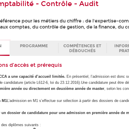
ptabilité - Contrôle - Audit
éférence pour les métiers du chiffre : de l'expertise-co
aux comptes, du contrôle de gestion, de la finance, du co
N
PROGRAMME
COMPÉTENCES ET
INFOR
DÉBOUCHÉS
PRA
ons d’accès et prérequis
CA a une capacité d’accueil limitée.
En présentiel, l’admission est donc 
de candidature (article L612-6, loi du 23.12.2016).Une candidature peut être 
emière année ou
directement en deuxième année de master
, selon les con
n M1
L’admission en M1 s’effectue sur sélection à partir des dossiers de candi
 un dossier de candidature pour une admission en première année de 
n des diplômes suivants :