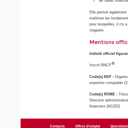
de l'audit financi
Elle permet également a
maîtriser les fondamen
pour lesquelles, il n'y
stagiaire.
Mentions offici
Intitulé officiel figur
Inscrit RNCP
Code(s) NSF :
Organis
expertise comptable (3
Code(s) ROME :
Tréso
Direction administrativ
financiers (M1202)
Contacts
Offres d'emploi
Questions