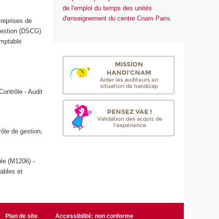
de l'emploi du temps des unités
d'enseignement du centre Cnam Paris.
treprises de
Gestion (DSCG)
omptable
MISSION
HANDI'CNAM
Aider les auditeurs en
situation de handicap
Contrôle - Audit
PENSEZ VAE !
Validation des acquis de
l'expérience
rôle de gestion,
le (M1206) -
tables et
Plan de site
Accessibilité: non conforme