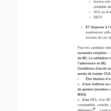
licence uni
préalable d
DCG ou d’un
DECF
ET disposer à l
expériences utili
exclues de ces d
Pour les candidats ret
suivantes remplies : r
de M1. La validation 
l’admission en M1.
Conditions d'accès e
année de master CCA
•
Être titulaire d
o
d’une maîtrise ou
de gestion (mention c
MSG)
o
d’un
DEA, d’un DESS
comptabilité, contrôle,
alternance
…) sont e