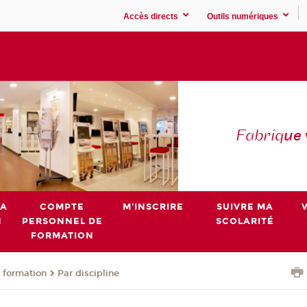
Accès directs
Outils numériques
Fabriq
ue
MA
COMPTE
M'INSCRIRE
SUIVRE MA
N
PERSONNEL DE
SCOLARITÉ
FORMATION
 formation
Par discipline