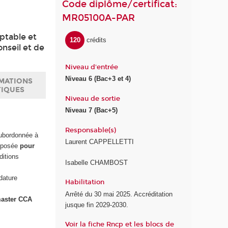
Code diplôme/certificat:
MR05100A-PAR
mptable et
120
crédits
nseil et de
Niveau d'entrée
Niveau 6 (Bac+3 et 4)
MATIONS
TIQUES
Niveau de sortie
Niveau 7 (Bac+5)
Responsable(s)
subordonnée à
Laurent CAPPELLETTI
déposée
pour
ditions
Isabelle CHAMBOST
dature
Habilitation
Arrêté du 30 mai 2025. Accréditation
master CCA
jusque fin 2029-2030.
Voir la fiche Rncp et les blocs de