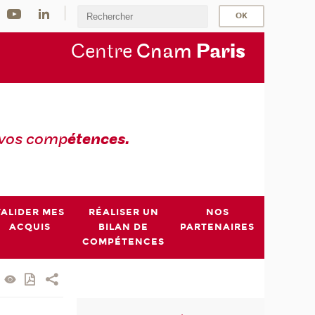
Centre
Cnam
Par
is
 vos comp
étences.
VALIDER MES
RÉALISER UN
NOS
ACQUIS
BILAN DE
PARTENAIRES
COMPÉTENCES