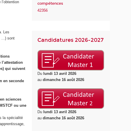
 l’obtention
compétences
42356
s
. Les
…) sont
Candidatures 2026-2027
itions
 l’attestation
es) qui suivent
Du
lundi 13 avril 2026
au
dimanche 16 août 2026
on en seconde
 en sciences
ne MSTCF ou une
Du
lundi 13 avril 2026
la spécialité
au
dimanche 16 août 2026
 apprentissage,