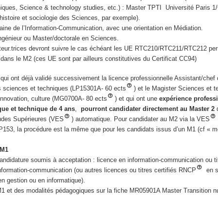
iques, Science & technology studies, etc.) : Master TPTI Université Paris 
stoire et sociologie des Sciences, par exemple).
ine de l’Information-Communication, avec une orientation en Médiation.
ngénieur ou Master/doctorale en Sciences.
diteur.trices devront suivre le cas échéant les UE RTC210/RTC211/RTC212 pe
 dans le M2 (ces UE sont par ailleurs constitutives du Certificat CC94)
ui ont déjà validé successivement la licence professionnelle Assistant/chef 
es sciences et techniques (LP15301A- 60 ects
) et le Magister Sciences et 
 innovation, culture (MG0700A- 80 ects
) et qui ont une
expérience profess
ique et technique de 4 ans
,
pourront candidater directement au Master 2
d
tudes Supérieures (VES
) automatique. Pour candidater au M2 via la VES
LP153, la procédure est la même que pour les candidats issus d’un M1 (cf « m
 M1
ndidature soumis à acceptation : licence en information-communication ou titr
nformation-communication (ou autres licences ou titres certifiés RNCP
en s
n gestion ou en informatique).
M1 et des modalités pédagogiques sur la fiche MR05901A Master Transition n