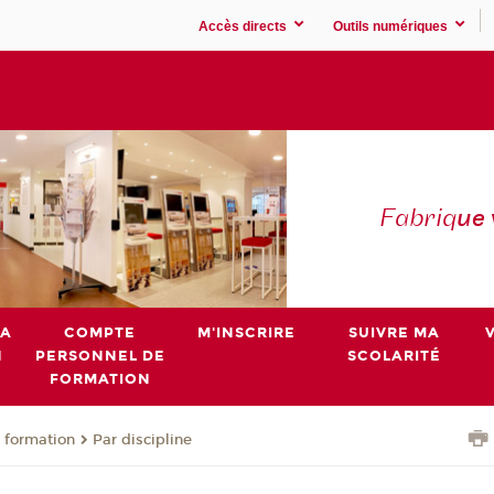
Accès directs
Outils numériques
Fabriq
ue
MA
COMPTE
M'INSCRIRE
SUIVRE MA
N
PERSONNEL DE
SCOLARITÉ
FORMATION
 formation
Par discipline