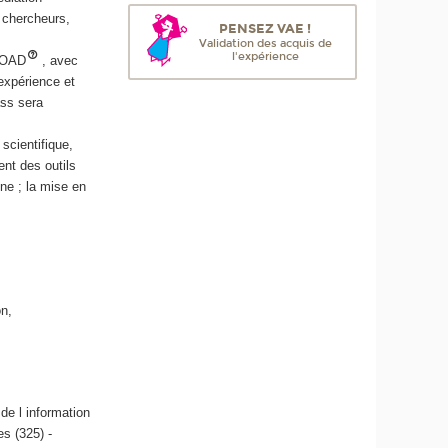
 chercheurs,
PENSEZ VAE !
Validation des acquis de
l'expérience
(FOAD
, avec
/expérience et
ass sera
scientifique,
ent des outils
ne ; la mise en
on,
de l information
s (325) -