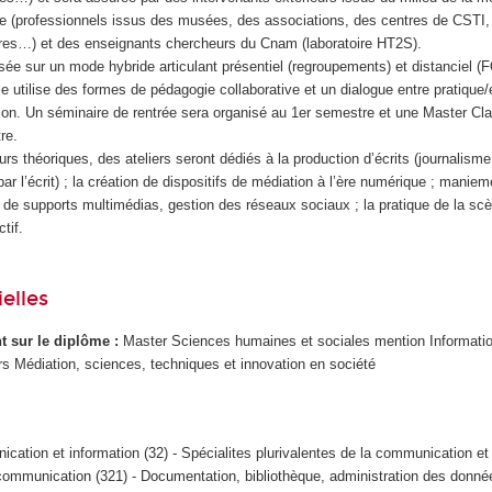
que (professionnels issus des musées, des associations, des centres de CSTI,
taires…) et des enseignants chercheurs du Cnam (laboratoire HT2S).
sée sur un mode hybride articulant présentiel (regroupements) et distanciel 
e utilise des formes de pédagogie collaborative et un dialogue entre pratique
tion. Un séminaire de rentrée sera organisé au 1er semestre et une Master Cl
re.
 théoriques, des ateliers seront dédiés à la production d’écrits (journalisme 
ar l’écrit) ; la création de dispositifs de médiation à l’ère numérique ; maniem
 de supports multimédias, gestion des réseaux sociaux ; la pratique de la scè
tif.
elles
ant sur le diplôme :
Master Sciences humaines et sociales mention Informati
 Médiation, sciences, techniques et innovation en société
cation et information (32) - Spécialites plurivalentes de la communication et 
 communication (321) - Documentation, bibliothèque, administration des donnée