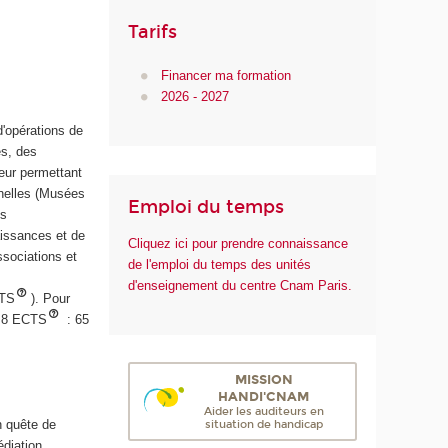
Tarifs
Financer ma formation
2026 - 2027
d'opérations de
es, des
eur permettant
nnelles (Musées
Emploi du temps
es
aissances et de
Cliquez ici pour prendre connaissance
ssociations et
de l'emploi du temps des unités
d'enseignement du centre Cnam Paris.
CTS
). Pour
e 8 ECTS
: 65
MISSION
HANDI'CNAM
Aider les auditeurs en
n quête de
situation de handicap
édiation