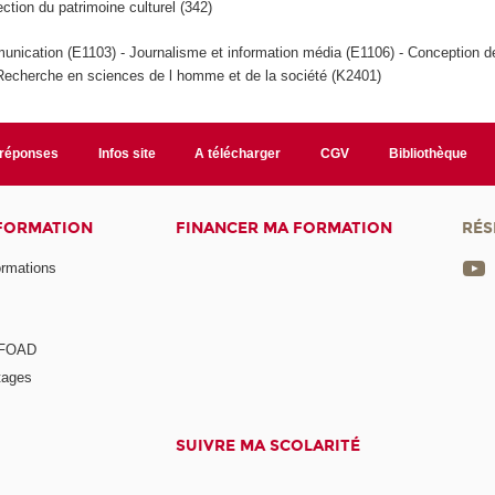
tion du patrimoine culturel (342)
nication (E1103) - Journalisme et information média (E1106) - Conception 
Recherche en sciences de l homme et de la société (K2401)
/réponses
Infos site
A télécharger
CGV
Bibliothèque
 FORMATION
FINANCER MA FORMATION
RÉS
ormations
a FOAD
tages
SUIVRE MA SCOLARITÉ