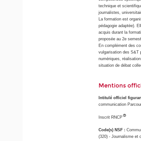
technique et scientifi
journalistes, universi
La formation est organi
pédagogie adaptée). Ell
acquis durant la forma
proposée au 2e semest
En complément des cours
vulgarisation des S&T p
numériques, réalisation
situation de débat collec
Mentions offici
Intitulé officiel figur
communication Parcours
Inscrit RNCP
Code(s) NSF :
Communi
(320) - Journalisme et