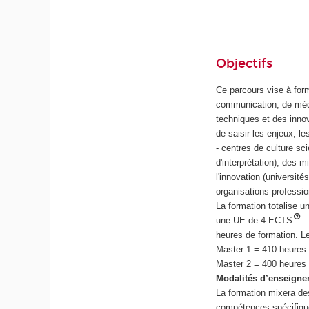
Objectifs
Ce parcours vise à for
communication, de médi
techniques et des inno
de saisir les enjeux, l
- centres de culture sci
d'interprétation), des 
l'innovation (université
organisations professio
La formation totalise 
une UE de 4 ECTS
:
heures de formation. L
Master 1 = 410 heures
Master 2 = 400 heures
Modalités d’enseign
La formation mixera des
compétences spécifique