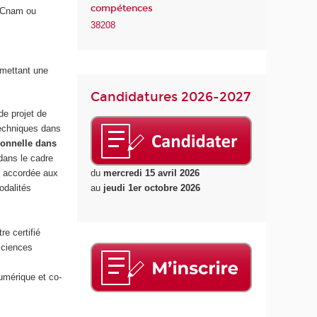
compétences
1/Cnam ou
38208
rmettant une
Candidatures 2026-2027
de projet de
techniques dans
ionnelle dans
ans le cadre
du
mercredi 15 avril 2026
accordée aux
au
jeudi 1er octobre 2026
odalités
e certifié
ciences
umérique et co-