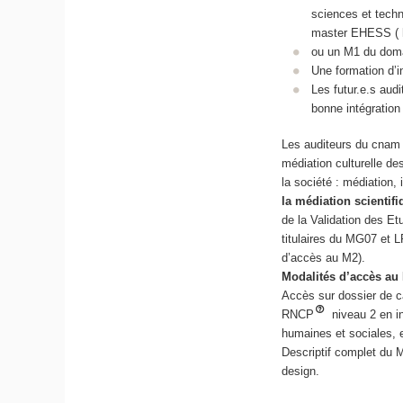
sciences et techn
master EHESS ( hi
ou un M1 du doma
Une formation d’i
Les futur.e.s au
bonne intégration
Les auditeurs du cnam q
médiation culturelle d
la société : médiation,
la médiation scientif
de la Validation des E
titulaires du MG07 et 
d’accès au M2).
Modalités d’accès au
Accès sur dossier de ca
RNCP
niveau 2 en i
humaines et sociales, e
Descriptif complet du 
design.