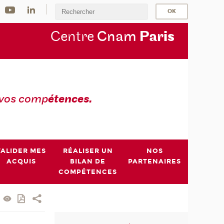
Centre
Cnam
Par
is
 vos comp
étences.
VALIDER MES
RÉALISER UN
NOS
ACQUIS
BILAN DE
PARTENAIRES
COMPÉTENCES