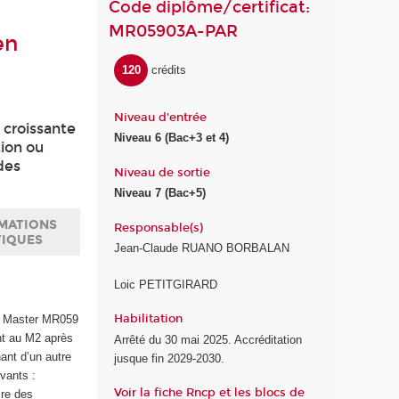
Code diplôme/certificat:
MR05903A-PAR
en
120
crédits
Niveau d'entrée
 croissante
Niveau 6 (Bac+3 et 4)
tion ou
des
Niveau de sortie
Niveau 7 (Bac+5)
MATIONS
Responsable(s)
TIQUES
Jean-Claude RUANO BORBALAN
Loic PETITGIRARD
Habilitation
du Master MR059
nt au M2 après
Arrêté du 30 mai 2025. Accréditation
ant d’un autre
jusque fin 2029-2030.
vants :
Voir la fiche Rncp et les blocs de
ire des