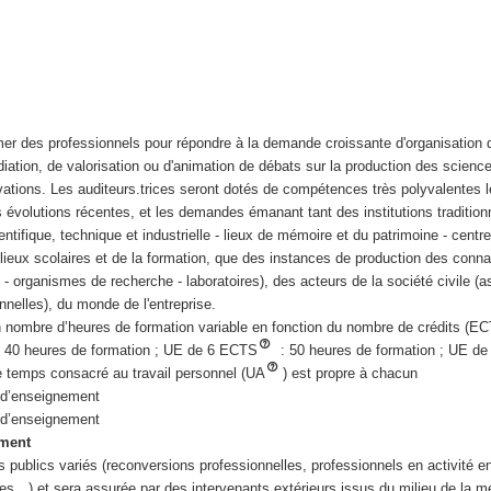
mer des professionnels pour répondre à la demande croissante d'organisation 
ation, de valorisation ou d'animation de débats sur la production des scienc
vations. Les auditeurs.trices seront dotés de compétences très polyvalentes l
es évolutions récentes, et les demandes émanant tant des institutions traditio
entifique, technique et industrielle - lieux de mémoire et du patrimoine - centr
milieux scolaires et de la formation, que des instances de production des conn
s - organismes de recherche - laboratoires), des acteurs de la société civile (a
nnelles), du monde de l'entreprise.
un nombre d’heures de formation variable en fonction du nombre de crédits (E
 40 heures de formation ; UE de 6 ECTS
: 50 heures de formation ; UE d
e temps consacré au travail personnel (UA
) est propre à chacun
 d’enseignement
 d’enseignement
ement
 publics variés (reconversions professionnelles, professionnels en activité e
s…) et sera assurée par des intervenants extérieurs issus du milieu de la m