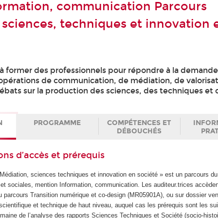
ormation, communication Parcours
 sciences, techniques et innovation 
 à former des professionnels pour répondre à la demande
'opérations de communication, de médiation, de valorisa
ébats sur la production des sciences, des techniques et 
N
PROGRAMME
COMPÉTENCES ET
INFOR
DÉBOUCHÉS
PRA
ons d’accès et prérequis
Médiation, sciences techniques et innovation en société » est un parcours 
t sociales, mention Information, communication. Les auditeur.trices accède
parcours Transition numérique et co-design (MR05901A), ou sur dossier ven
cientifique et technique de haut niveau, auquel cas les prérequis sont les sui
aine de l’analyse des rapports Sciences Techniques et Société (socio-histo