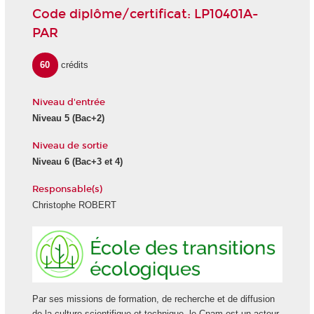
Code diplôme/certificat: LP10401A-
PAR
60
crédits
Niveau d'entrée
Niveau 5
(Bac+2)
Niveau de sortie
Niveau 6
(Bac+3 et 4)
Responsable(s)
Christophe ROBERT
Ecole
des
transiti
écologi
Par ses missions de formation, de recherche et de diffusion
de la culture scientifique et technique, le Cnam est un acteur